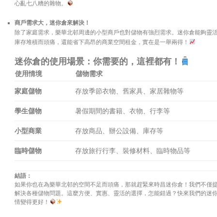
心亂七八糟的雜物。
商戶需求大，迷你倉來解決！
除了家庭需求，樂華北邨周邊的小型商戶也對儲物有強烈需求。迷你倉能夠靈
庫存堆積而頭痛，還能省下高昂的商業空間租金，實在是一舉兩得！
迷你倉的使用場景：你需要的，這裡都有！
使用情境
儲物需求
家庭儲物
存放季節衣物、舊家具、家居雜物等
學生儲物
暑假期間的書籍、衣物、行李等
小型商業
存放商品、辦公設備、庫存等
臨時儲物
存放旅行行李、裝修材料、臨時物品等
結語：
如果你也在為樂華北邨的空間不足而頭痛，那就趕緊來時昌迷你倉！我們不僅
解決各種儲物問題。這麼方便、實惠、靈活的選擇，怎能錯過？快來我們的迷
情變得更好！