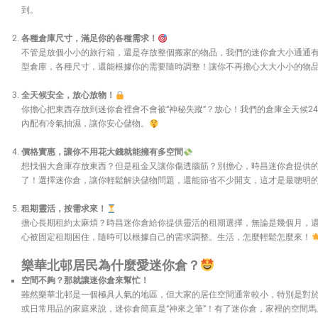
到。
各種倉庫尺寸，滿足你的各種需求！
不管是放個小小的旅行箱，還是存放整個搬家的物品，我們的迷你倉大小通通有
型倉庫，各種尺寸，還能根據你的需要隨時調整！讓你不再擔心大大小小的物
全天候安全，放心放物！
你擔心把東西存放到迷你倉裡會不會被“神秘失蹤”？放心！我們的倉庫全天候2
內配有冷氣抽濕，讓你安心儲物。
價格實惠，讓你不用花大錢就能擁有多空間
想找個大倉庫存放東西？但是租金又讓你傷透腦筋？別擔心，時昌迷你倉提供
了！選擇迷你倉，讓你輕鬆解決儲物問題，還能節省不少開支，這才是最聰明
租期靈活，按需求來！
擔心長期租約太麻煩？時昌迷你倉給你提供靈活的租期選擇，無論是幾個月，
心被固定租期困住，隨時可以根據自己的需求調整。生活，怎麼輕鬆怎麼來！
樂華北邨居民為什麼愛迷你倉？
空間不夠？那就讓迷你倉來幫忙！
雖然樂華北邨是一個極具人氣的地區，但大家的居住空間通常較小，特別是對
或日常用品的家庭來說，迷你倉簡直是“神來之筆”！有了迷你倉，家裡的空間