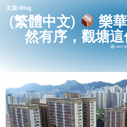
主頁
>
Blog
(繁體中文)
樂華
然有序，觀塘這
sam le