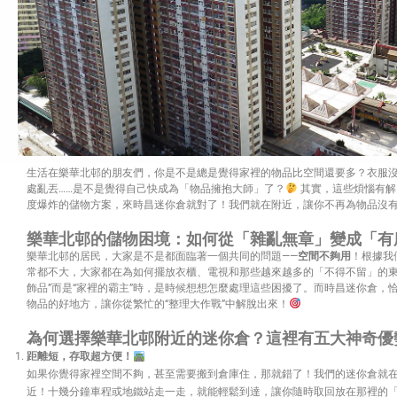
生活在樂華北邨的朋友們，你是不是總是覺得家裡的物品比空間還要多？衣服
處亂丟……是不是覺得自己快成為「物品擁抱大師」了？
其實，這些煩惱有解
度爆炸的儲物方案，來時昌迷你倉就對了！我們就在附近，讓你不再為物品沒
樂華北邨的儲物困境：如何從「雜亂無章」變成「有
樂華北邨的居民，大家是不是都面臨著一個共同的問題——
空間不夠用
！根據我
常都不大，大家都在為如何擺放衣櫃、電視和那些越來越多的「不得不留」的東
飾品”而是“家裡的霸主”時，是時候想想怎麼處理這些困擾了。而時昌迷你倉，
物品的好地方，讓你從繁忙的“整理大作戰”中解脫出來！
為何選擇樂華北邨附近的迷你倉？這裡有五大神奇優
距離短，存取超方便！
如果你覺得家裡空間不夠，甚至需要搬到倉庫住，那就錯了！我們的迷你倉就在
近！十幾分鐘車程或地鐵站走一走，就能輕鬆到達，讓你隨時取回放在那裡的