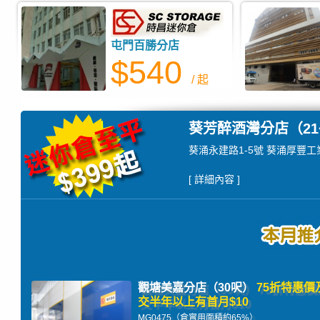
屯門百勝分店
$540
/ 起
葵芳醉酒灣分店（21
葵涌永建路1-5號 葵涌厚豐工
[ 詳細內容 ]
觀塘美嘉分店（30呎）
75折特惠價
交半年以上有首月$10
MG0475（倉實用面積約65%）