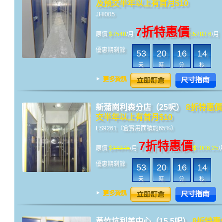
及預交半年以上有首月$10
JHI005
7折特惠價
原價
$7548
/月
$5283.6
/月
優惠期剩餘
53
20
16
14
天
時
分
秒
新蒲崗利森分店（25呎）
8折特惠
交半年以上有首月$10
LS9261（倉實用面積約65%）
7折特惠價
原價
$
14375
/月
$1006.25
優惠期剩餘
53
20
16
14
天
時
分
秒
黃竹坑利美中心（15.5呎）
8折特惠