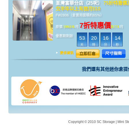
荃灣富華分店（25呎）
75折特惠價
交半年以上有首月$10
FW2806（倉實用面積約65%）
7折特惠價
原價
$
962.5
/月
$674
/月
優惠期剩餘
53
20
16
14
天
時
分
秒
我們還有其他迷你倉提
Copyright © 2010 SC Storage | Mini St