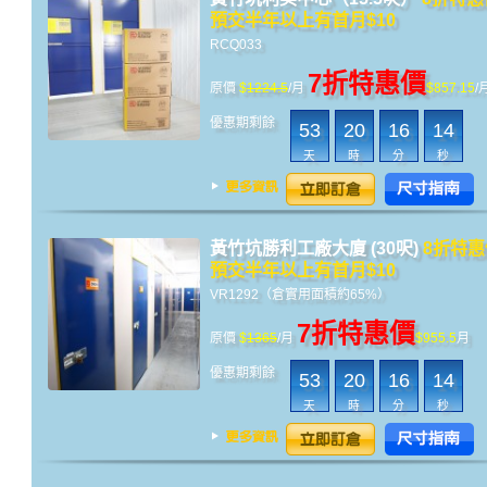
預交半年以上有首月$10
RCQ033
7折特惠價
原價
$
1224.5
/月
$857.15
/
優惠期剩餘
53
20
16
14
天
時
分
秒
黃竹坑勝利工廠大廈 (30呎)
8折特
預交半年以上有首月$10
VR1292（倉實用面積約65%）
7折特惠價
原價
$
1365
/月
$955.5
月
優惠期剩餘
53
20
16
14
天
時
分
秒