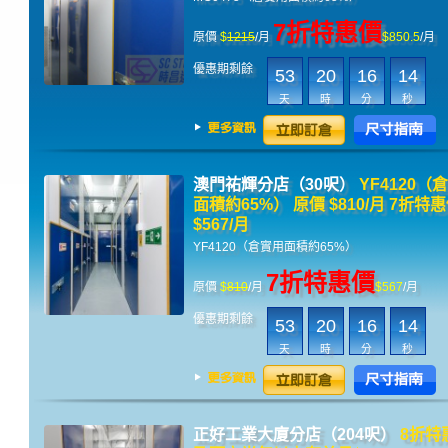
7折特惠價
原價
$
1215
/月
$850.5
/月
優惠期剩餘
53
20
16
14
天
時
分
秒
澳門祐輝分店（30呎）
YF4120（
面積約65%） 原價 $810/月 7折特
$567/月
YF4120（倉實用面積約65%）
7折特惠價
原價
$
810
/月
$567
/月
優惠期剩餘
53
20
16
14
天
時
分
秒
正好工業大廈分店（204呎）
8折特