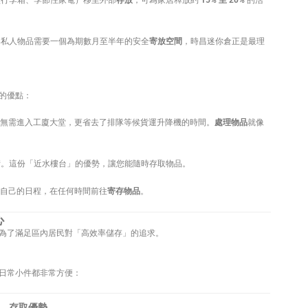
行李箱、季節性家電）移至外部
存放
，可為家居釋放約
15% 至 20%
的活
私人物品需要一個為期數月至半年的安全
寄放空間
，時昌迷你倉正是最理
的優點：
客戶無需進入工廈大堂，更省去了排隊等候貨運升降機的時間。
處理物品
就像
。這份「近水樓台」的優勢，讓您能隨時存取物品。
據自己的日程，在任何時間前往
寄存物品
。
心
為了滿足區內居民對「高效率儲存」的追求。
日常小件都非常方便：
存取優勢