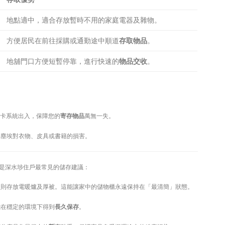
地點適中，適合存放暫時不用的家庭電器及雜物。
方便居民在前往採購或通勤途中順道
存取物品
。
地舖門口方便短暫停靠，進行快速的
物品交收
。
拍卡系統出入，保障您的
寄存物品
萬無一失。
塵埃對衣物、皮具或書籍的損害。
是深水埗住戶最常見的儲存建議：
則存放電暖爐及厚被。這能讓家中的儲物櫃永遠保持在「最清簡」狀態。
能在穩定的環境下得到
長久保存
。