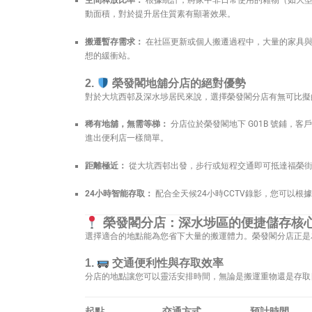
空間釋放比率：
根據統計，將家中非日常使用的雜物（如大型
動面積，對於提升居住質素有顯著效果。
搬遷暫存需求：
在社區更新或個人搬遷過程中，大量的家具與
想的緩衝站。
2.
榮發閣地舖分店的絕對優勢
對於大坑西邨及深水埗居民來說，選擇榮發閣分店有無可比擬
稀有地舖，無需等梯：
分店位於榮發閣地下 G01B 號鋪，
進出便利店一樣簡單。
距離極近：
從大坑西邨出發，步行或短程交通即可抵達福榮街
24小時智能存取：
配合全天候24小時CCTV錄影，您可以根
榮發閣分店：深水埗區的便捷儲存核
選擇適合的地點能為您省下大量的搬運體力。榮發閣分店正是
1.
交通便利性與存取效率
分店的地點讓您可以靈活安排時間，無論是搬運重物還是存取
起點
交通方式
預計時間