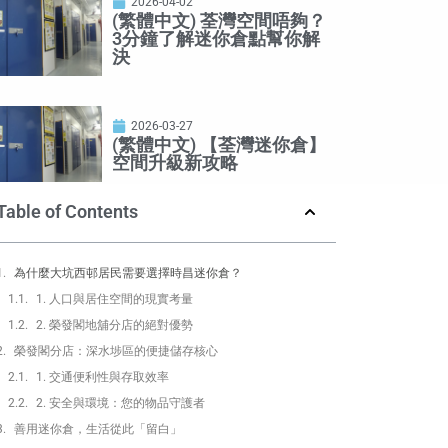
2026-04-02
(繁體中文) 荃灣空間唔夠？
3分鐘了解迷你倉點幫你解
決
2026-03-27
(繁體中文) 【荃灣迷你倉】
空間升級新攻略
Table of Contents
為什麼大坑西邨居民需要選擇時昌迷你倉？
1. 人口與居住空間的現實考量
2. 榮發閣地舖分店的絕對優勢
榮發閣分店：深水埗區的便捷儲存核心
1. 交通便利性與存取效率
2. 安全與環境：您的物品守護者
善用迷你倉，生活從此「留白」