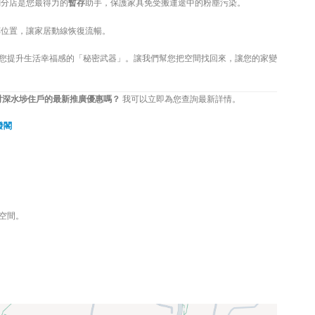
閣分店是您最得力的
暫存
助手，保護家具免受搬運途中的粉塵污染。
位置，讓家居動線恢復流暢。
您提升生活幸福感的「秘密武器」。讓我們幫您把空間找回來，讓您的家變
對深水埗住戶的最新推廣優惠嗎？
我可以立即為您查詢最新詳情。
發閣
137 3221
空間。