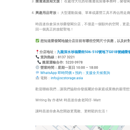
搬遷過渡期支援：
在處理大坑西邨搬遷或裝修事務時，榮發
興趣用品寄放：
大型運動裝備、單車或露營工具不再佔用走廊
時昌迷你倉深水埗榮發閣分店，不僅是一個額外的空間，更是
回一個真正的放鬆聖地！
想知道榮發閣地舖分店目前有哪些空間尺寸供應，以及針
分店地址：
九龍深水埗福榮街506-510號地下G01B號鋪榮
查詢熱線：8
搬屋運輸合作: 5220 0978
營業時間：星期一至日 10:00 – 18:00
WhatsApp 即時問價＋預約：支援全天候查詢
電郵：
info@scstorage.asia
歡迎聯絡我們，讓我們協助你發掘屬於你家庭或業務的最理想
Writing By 作者M: 時昌迷你倉老闆仔- Matt
讓時昌迷你倉為您開啟更寬敞、更輕鬆的生活！