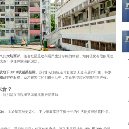
久的
大坑西邨
。隨著社區重建與居民生活形態的轉變，如何優化有限的居住
成為不少住戶關注的課題。
0號地下G01B號鋪榮發閣
。我們打破傳統迷你倉位於工廈高層的印象，特別
物品寄存
服務，助您在繁忙的都市生活中，重新掌控居家空間的主導權。
你倉？
，特別是在面臨搬遷準備或家居翻新時。
單位
。由於屋苑歷史悠久，不少家庭累積了數十年的生活物資與珍貴回憶，