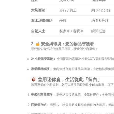
大坑西邨
步行 / 的士
約 8-12 分鐘
深水埗港鐵站
步行
約 5-8 分鐘
自駕人士
私家車 / 客貨車
瞬間抵達
2.
安全與環境：您的物品守護者
我們深知每件託付物品的價值，榮發閣分店提供：
24小時保安系統：
全面覆蓋的高清24小時CCTV錄影及智能
專業環境維護：
倉內保持良好的通風與清潔，有效預防濕氣與
善用迷你倉，生活從此「留白」
透過專業的空間規劃，您可以將生活從雜亂中解放出來。以下
季節性家電管理：
夏季結束後將風扇、冷氣被寄存；冬季過後
回憶保存站：
舊照片、珍貴書籍或具紀念價值的收藏品，都