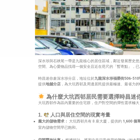
深水埗與石硤尾一帶是九龍核心的居住區域，鄰近發展歷史悠
空間、為心愛物品找尋一個安全且近在咫尺的「暫寄點」，已
時昌迷你倉深水埗分店，地址位於
九龍深水埗福榮街506-51
提供
地舖分店
，為大坑西邨及周邊居民提供最極速、最省力的
為什麼大坑西邨居民需要選擇時昌迷
大坑西邨作為區內重要的住宅群，住戶對空間的彈性需求極大
1.
人口與居住空間的現實考量
龐大的儲物需求：
大坑西邨共有 8 座大廈，提供約
1,600 個
室內儲物空間早已飽和。