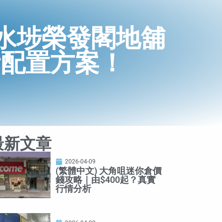
水埗榮發閣地舖
活配置方案！
最新文章
2026-04-09
(繁體中文) 大角咀迷你倉價
錢攻略｜由$400起？真實
行情分析