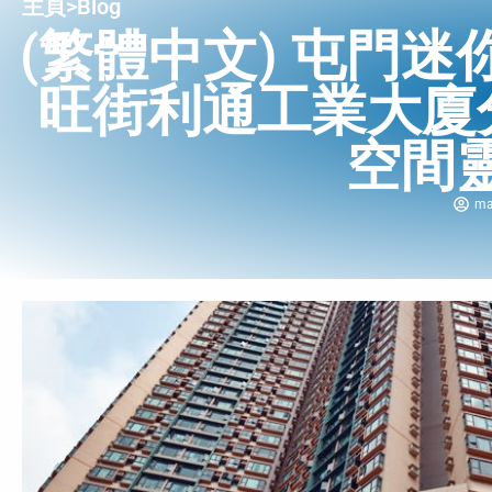
主頁
>
Blog
(繁體中文) 屯門
旺街利通工業大廈
空間
ma