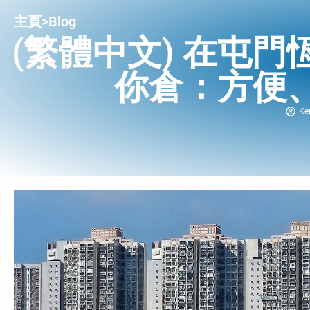
主頁
>
Blog
(繁體中文) 在屯
你倉：方便
Ke