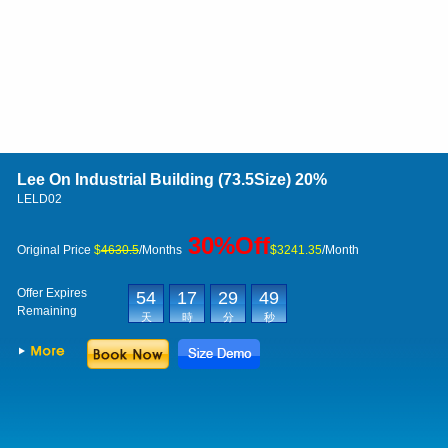
Lee On Industrial Building (73.5Size)
20%
LELD02
30%Off
Original Price
$
4630.5
/Months
$3241.35
/Month
Offer Expires
54
17
29
49
Remaining
天
時
分
秒