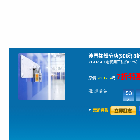
澳門祐輝分店(90呎)
8
YF4149（倉實用面積約65%）
7折特
原價
$
2612.5
/月
優惠期剩餘
53
天