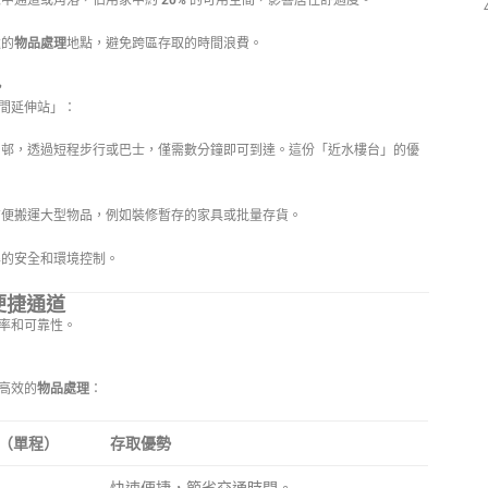
家中通道或角落，佔用家中約
20%
的可用空間，影響居住舒適度。
遠的
物品處理
地點，避免跨區存取的時間浪費。
勢
間延伸站」：
邨，透過短程步行或巴士，僅需數分鐘即可到達。這份「近水樓台」的優
便搬運大型物品，例如裝修暫存的家具或批量存貨。
準的安全和環境控制。
便捷通道
率和可靠性。
高效的
物品處理
：
（單程）
存取優勢