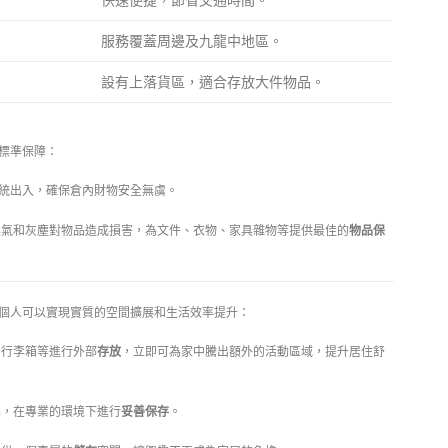
快速便捷，節省交通時間。
服務覆蓋周邊及九龍中地區。
設有上落貨區，適合存放大件物品。
標準保障：
系統出入，確保倉內財物安全無虞。
氣和灰塵對物品造成損害，為文件、衣物、家具雜物等提供最佳的
物品保
個人可以實現實質的空間擴展和生活效率提升：
、行李箱等進行外部
存放
，立即可為家中騰出額外的活動區域，提升居住舒
，在專業的環境下進行
妥善保存
。