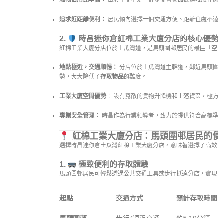
雜物佔用比率高：
由於空間不足，許多閒置物品被迫堆放在
追求近距離便利：
居民傾向選擇一個交通方便、距離住處不
2.
時昌迷你倉紅棉工業大廈分店的核心優
紅棉工業大廈分店位於土瓜灣道，是馬頭圍邨居民的最佳「空
地點極近，交通順暢：
分店位於土瓜灣道主幹道，鄰近馬頭圍
勢，大大降低了
存取物品
的難度。
工業大廈空間優勢：
設有寬敞的貨物升降機和上落貨區，極方
專業安全管理：
時昌作為行業領導者，致力於提供符合高標
紅棉工業大廈分店：馬頭圍邨居民的
選擇時昌迷你倉土瓜灣紅棉工業大廈分店，意味著選擇了高效
1.
極致便利的存取體驗
馬頭圍邨居民可輕鬆透過公共交通工具或步行抵達分店，實現
起點
交通方式
預計存取時間