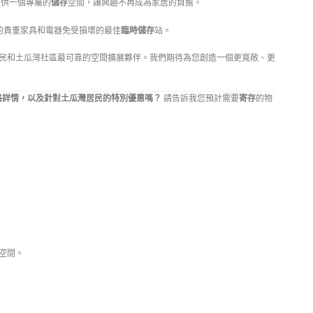
提供一個專屬的
儲存
空間，讓興趣不再成為家居的負擔。
的貴重家具和電器免受損壞的最佳
臨時儲存
站。
民和土瓜灣社區最可靠的空間擴展夥伴。我們期待為您創造一個更寬敞、更
格詳情，以及針對土瓜灣居民的特別優惠嗎？
請告訴我您預計需要
寄存
的物
137 3221
空間。