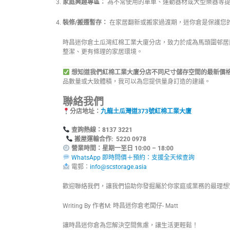
家庭興趣專區：
為不常使用的單車、運動器材或大型樂器等
裝修/搬遷暫存：
在家居翻新或搬家過渡期，迷你倉是保護您
時昌迷你倉土瓜灣紅棉工業大廈分店，致力於成為馬頭圍邨居
整潔、更有條理的家居環境。
想知道我們紅棉工業大廈分店不同尺寸儲存空間的最新價
品數量或大致體積，我可以為您提供量身訂造的建議。
聯絡我們
分店地址：
九龍土瓜灣道373號紅棉工業大廈
查詢熱線：8
搬屋運輸合作: 5220 0978
營業時間：星期一至日 10:00 – 18:00
WhatsApp 即時問價＋預約：支援全天候查詢
電郵：
info@scstorage.asia
歡迎聯絡我們，讓我們協助你發掘屬於你家庭或業務的最理想
Writing By 作者M: 時昌迷你倉老闆仔- Matt
讓時昌迷你倉為您解決空間焦慮，讓生活更輕鬆！