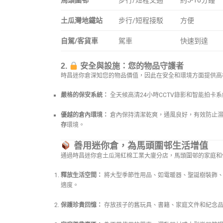
馬頭圍邨
步行/短程交通
約5-10分鐘
土瓜灣地鐵站
步行/短程接駁
方便
自駕/客貨車
駕車
快速到達
2.
安全與設施：您的物品守護者
時昌迷你倉深知您的物品價值，因此在安全和環境方面提供高
嚴格的保安系統：
全天候高清24小時CCTV錄影和智能拍卡
優越的倉內環境：
倉內保持清潔乾爽，通風良好，有效防止濕
存
環境。
善用迷你倉，為馬頭圍邨生活增值
通過時昌迷你倉土瓜灣紅棉工業大廈分店，馬頭圍邨的家庭和
釋放生活空間：
將大型季節性用品、如電暖器、聖誕樹裝飾
適度。
保護珍貴回憶：
存放孩子的舊玩具、書籍、家庭文件和紀念品