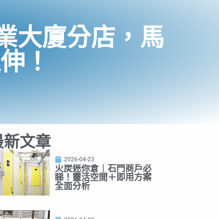
業大廈分店，馬
延伸！
最新文章
2026-04-23
火炭迷你倉｜石門商戶必
睇！靈活空間＋即用方案
全面分析