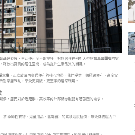
著基建發展，生活便利度不斷提升。對於居住在例如大型屋邨
馬頭圍邨
的家
，釋放出寶貴的居住空間，成為提升生活品質的關鍵。
業大廈
，正處於區內交通便利的核心地帶。我們提供一個極致便利、高度安
告別家居雜亂，享受更寬敞、更整潔的居家環境。
求
緊湊，居民對於近距離、高效率的外部儲存服務有著強烈的需求。
（如季節性衣物、兒童用品、舊電器）的累積速度極快，導致儲物壓力巨