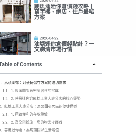
2026-04-22
鰂魚涌迷你倉價錢攻略｜
寫字樓、網店、住戶最啱
方案
2026-04-22
油塘迷你倉價錢點計？一
文睇清市場行情
Table of Contents
馬頭圍邨：對便捷儲存方案的迫切需求
1. 馬頭圍邨高密度居住的挑戰
2. 時昌迷你倉紅棉工業大廈分店的核心優勢
紅棉工業大廈分店：馬頭圍邨居民的便捷通道
1. 極致便利的存取體驗
2. 安全與設施：您的物品守護者
善用迷你倉，為馬頭圍邨生活增值