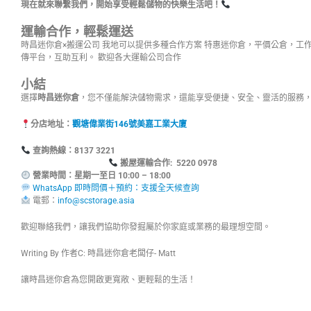
現在就來聯繫我們，開始享受輕鬆儲物的快樂生活吧！
運輸合作，輕鬆運送
時昌迷你倉×搬運公司 我地可以提供多種合作方案 特惠迷你倉，平價公倉，工
傳平台，互助互利。 歡迎各大運輸公司合作
小結
選擇
時昌迷你倉
，您不僅能解決儲物需求，還能享受便捷、安全、靈活的服務
分店地址：
觀塘偉業街146號美嘉工業大廈
查詢熱線：8137
搬屋運輸合作: 5220 0978
營業時間：星期一至日 10:00 – 18:00
WhatsApp 即時問價＋預約：支援全天候查詢
電郵：
info@scstorage.asia
歡迎聯絡我們，讓我們協助你發掘屬於你家庭或業務的最理想空間。
Writing By 作者C: 時昌迷你倉老闆仔- Matt
讓時昌迷你倉為您開啟更寬敞、更輕鬆的生活！