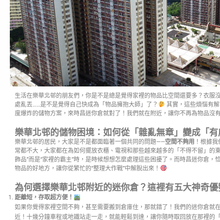
生活在樂華北邨的朋友們，你是不是總是覺得家裡的物品比空間還要多？衣服
處亂丟……是不是覺得自己快成為「物品擁抱大師」了？
其實，這些煩惱有解
度爆炸的儲物方案，來時昌迷你倉就對了！我們就在附近，讓你不再為物品沒
樂華北邨的儲物困境：如何從「雜亂無章」變成「有
樂華北邨的居民，大家是不是都面臨著一個共同的問題——
空間不夠用
！根據我
常都不大，大家都在為如何擺放衣櫃、電視和那些越來越多的「不得不留」的東
飾品”而是“家裡的霸主”時，是時候想想怎麼處理這些困擾了。而時昌迷你倉，
物品的好地方，讓你從繁忙的“整理大作戰”中解脫出來！
為何選擇樂華北邨附近的迷你倉？這裡有五大神奇優
距離短，存取超方便！
如果你覺得家裡空間不夠，甚至需要搬到倉庫住，那就錯了！我們的迷你倉就在
近！十幾分鐘車程或地鐵站走一走，就能輕鬆到達，讓你隨時取回放在那裡的