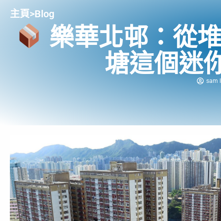
主頁
>
Blog
樂華北邨：從堆
塘這個迷
sam l