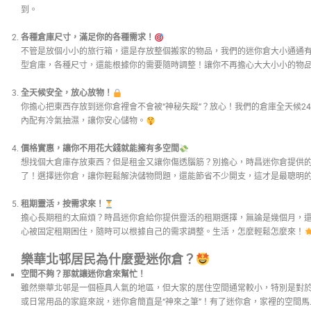
到。
各種倉庫尺寸，滿足你的各種需求！
不管是放個小小的旅行箱，還是存放整個搬家的物品，我們的迷你倉大小通通有
型倉庫，各種尺寸，還能根據你的需要隨時調整！讓你不再擔心大大小小的物
全天候安全，放心放物！
你擔心把東西存放到迷你倉裡會不會被“神秘失蹤”？放心！我們的倉庫全天候2
內配有冷氣抽濕，讓你安心儲物。
價格實惠，讓你不用花大錢就能擁有多空間
想找個大倉庫存放東西？但是租金又讓你傷透腦筋？別擔心，時昌迷你倉提供
了！選擇迷你倉，讓你輕鬆解決儲物問題，還能節省不少開支，這才是最聰明
租期靈活，按需求來！
擔心長期租約太麻煩？時昌迷你倉給你提供靈活的租期選擇，無論是幾個月，
心被固定租期困住，隨時可以根據自己的需求調整。生活，怎麼輕鬆怎麼來！
樂華北邨居民為什麼愛迷你倉？
空間不夠？那就讓迷你倉來幫忙！
雖然樂華北邨是一個極具人氣的地區，但大家的居住空間通常較小，特別是對
或日常用品的家庭來說，迷你倉簡直是“神來之筆”！有了迷你倉，家裡的空間