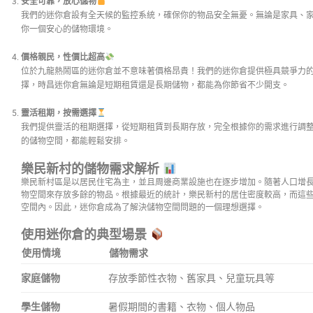
安全可靠，放心儲物
我們的迷你倉設有全天候的監控系統，確保你的物品安全無憂。無論是家具、
你一個安心的儲物環境。
價格親民，性價比超高
位於九龍熱鬧區的迷你倉並不意味著價格昂貴！我們的迷你倉提供極具競爭力
擇，時昌迷你倉無論是短期租賃還是長期儲物，都能為你節省不少開支。
靈活租期，按需選擇
我們提供靈活的租期選擇，從短期租賃到長期存放，完全根據你的需求進行調
的儲物空間，都能輕鬆安排。
樂民新村的儲物需求解析
樂民新村區是以居民住宅為主，並且周邊商業設施也在逐步增加。隨著人口增
物空間來存放多餘的物品。根據最近的統計，樂民新村的居住密度較高，而這
空間內。因此，迷你倉成為了解決儲物空間問題的一個理想選擇。
使用迷你倉的典型場景
使用情境
儲物需求
家庭儲物
存放季節性衣物、舊家具、兒童玩具等
學生儲物
暑假期間的書籍、衣物、個人物品