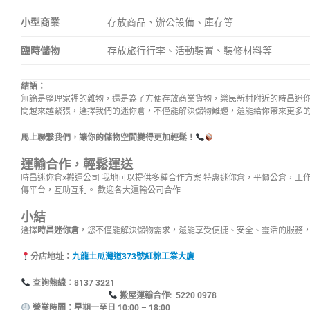
小型商業
存放商品、辦公設備、庫存等
臨時儲物
存放旅行行李、活動裝置、裝修材料等
結語：
無論是整理家裡的雜物，還是為了方便存放商業貨物，樂民新村附近的時昌迷
間越來越緊張，選擇我們的迷你倉，不僅能解決儲物難題，還能給你帶來更多
馬上聯繫我們，讓你的儲物空間變得更加輕鬆！
運輸合作，輕鬆運送
時昌迷你倉×搬運公司 我地可以提供多種合作方案 特惠迷你倉，平價公倉，工
傳平台，互助互利。 歡迎各大運輸公司合作
小結
選擇
時昌迷你倉
，您不僅能解決儲物需求，還能享受便捷、安全、靈活的服務
分店地址：
九龍土瓜灣道373號紅棉工業大廈
查詢熱線：8137
搬屋運輸合作: 5220 0978
營業時間：星期一至日 10:00 – 18:00