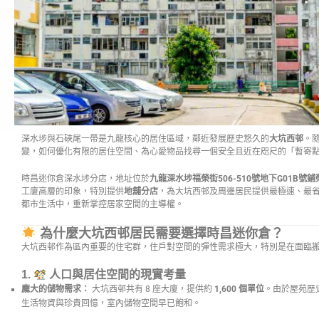
深水埗與石硤尾一帶是九龍核心的居住區域，鄰近發展歷史悠久的
大坑西邨
。
變，如何優化有限的居住空間、為心愛物品找尋一個安全且近在咫尺的「暫寄
時昌迷你倉深水埗分店，地址位於
九龍深水埗福榮街506-510號地下G01B號
工廈高層的印象，特別提供
地舖分店
，為大坑西邨及周邊居民提供最極速、最
都市生活中，重新掌控居家空間的主導權。
為什麼大坑西邨居民需要選擇時昌迷你倉？
大坑西邨作為區內重要的住宅群，住戶對空間的彈性需求極大，特別是在面臨
1.
人口與居住空間的現實考量
龐大的儲物需求：
大坑西邨共有 8 座大廈，提供約
1,600 個單位
。由於屋苑歷
生活物資與珍貴回憶，室內儲物空間早已飽和。