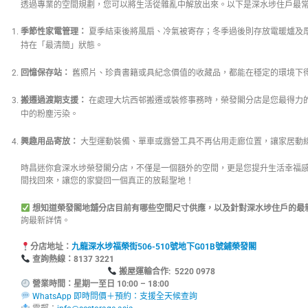
透過專業的空間規劃，您可以將生活從雜亂中解放出來。以下是深水埗住戶最
季節性家電管理：
夏季結束後將風扇、冷氣被寄存；冬季過後則存放電暖爐及
持在「最清簡」狀態。
回憶保存站：
舊照片、珍貴書籍或具紀念價值的收藏品，都能在穩定的環境下
搬遷過渡期支援：
在處理大坑西邨搬遷或裝修事務時，榮發閣分店是您最得力
中的粉塵污染。
興趣用品寄放：
大型運動裝備、單車或露營工具不再佔用走廊位置，讓家居動
時昌迷你倉深水埗榮發閣分店，不僅是一個額外的空間，更是您提升生活幸福
間找回來，讓您的家變回一個真正的放鬆聖地！
想知道榮發閣地舖分店目前有哪些空間尺寸供應，以及針對深水埗住戶的最
詢最新詳情。
分店地址：
九龍深水埗福榮街506-510號地下G01B號鋪榮發閣
查詢熱線：8137
搬屋運輸合作: 5220 0978
營業時間：星期一至日 10:00 – 18:00
WhatsApp 即時問價＋預約：支援全天候查詢