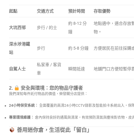
起點
交通方式
預計時間
存取優勢
約 8-12 分
地點適中，適合存放
大坑西邨
步行 / 的士
鐘
物。
深水埗港鐵
步行
約 5-8 分鐘
方便居民在前往採購
站
私家車 / 客貨
自駕人士
瞬間抵達
地舖門口方便短暫停
車
2.
安全與環境：您的物品守護者
我們深知每件託付物品的價值，榮發閣分店提供：
24小時保安系統：
全面覆蓋的高清24小時CCTV錄影及智能拍卡系統出入，保
專業環境維護：
倉內保持良好的通風與清潔，有效預防濕氣與塵埃對衣物、皮
善用迷你倉，生活從此「留白」