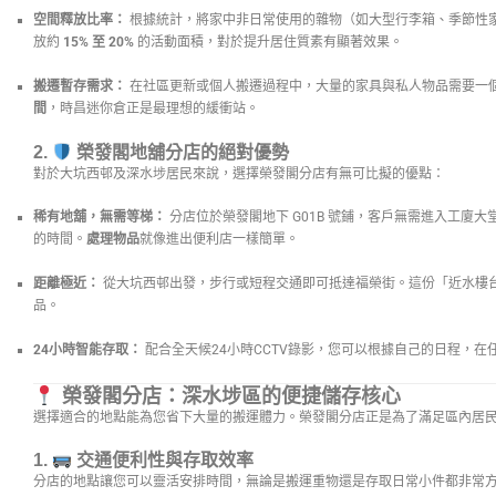
空間釋放比率：
根據統計，將家中非日常使用的雜物（如大型行李箱、季節性
放約
15% 至 20%
的活動面積，對於提升居住質素有顯著效果。
搬遷暫存需求：
在社區更新或個人搬遷過程中，大量的家具與私人物品需要一
間
，時昌迷你倉正是最理想的緩衝站。
2.
榮發閣地舖分店的絕對優勢
對於大坑西邨及深水埗居民來說，選擇榮發閣分店有無可比擬的優點：
稀有地舖，無需等梯：
分店位於榮發閣地下 G01B 號鋪，客戶無需進入工廈
的時間。
處理物品
就像進出便利店一樣簡單。
距離極近：
從大坑西邨出發，步行或短程交通即可抵達福榮街。這份「近水樓
品。
24小時智能存取：
配合全天候24小時CCTV錄影，您可以根據自己的日程，在
榮發閣分店：深水埗區的便捷儲存核心
選擇適合的地點能為您省下大量的搬運體力。榮發閣分店正是為了滿足區內居
1.
交通便利性與存取效率
分店的地點讓您可以靈活安排時間，無論是搬運重物還是存取日常小件都非常