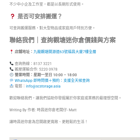
不少中小企及工作室，都是以長期形式使用。
是否可安排搬運？
可查詢搬運服務，對大型物品或家庭用戶特別方便。
聯絡我們｜查詢觀塘迷你倉價錢與方案
店舖地址：
九龍觀塘開源道63號福昌大廈7樓全層
查詢熱線：8137 3221
搬屋運輸合作: 5220 0978
營業時間：星期一至日 10:00 – 18:00
WhatsApp 即時問價＋預約：支援全天候查詢
電郵：
info@scstorage.asia
歡迎聯絡我們，讓我們協助你發掘屬於你家庭或業務的最理想空間。
Writing By 作者: 時昌迷你倉老闆仔- Matt
讓時昌迷你倉為您開啟更寬敞、更輕鬆的生活！