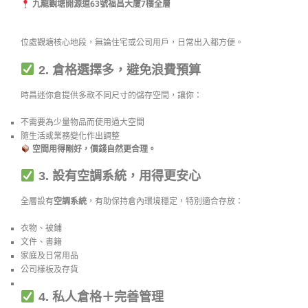
九龍觀塘開源道63號福昌大廈7樓全層
位處觀塘核心地段，無論住宅或公司用戶，日常出入都方便。
2. 倉格選擇多，避免浪費預算
時昌迷你倉提供多款不同尺寸的儲存空間，讓你：
不需要為少量物品而使用過大空間
隨生活或業務變化作出調整
空間用得剛好，價錢自然更合理。
3. 設有空調系統，用得更安心
全層設有
空調系統
，有助保持倉內環境穩定，特別適合存放：
衣物、被鋪
文件、書籍
家庭及日常用品
公司樣板及存貨
4. 私人倉格＋完善管理