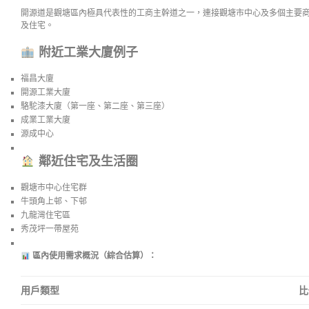
開源道是觀塘區內極具代表性的工商主幹道之一，連接觀塘市中心及多個主要
及住宅。
附近工業大廈例子
福昌大廈
開源工業大廈
駱駝漆大廈（第一座、第二座、第三座）
成業工業大廈
源成中心
鄰近住宅及生活圈
觀塘市中心住宅群
牛頭角上邨、下邨
九龍灣住宅區
秀茂坪一帶屋苑
區內使用需求概況（綜合估算）：
用戶類型
比