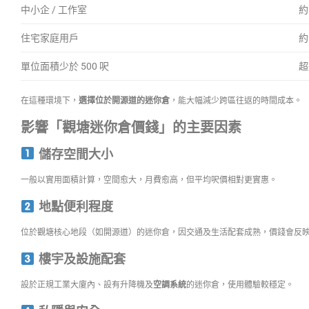
中小企 / 工作室
約
住宅家庭用戶
約
單位面積少於 500 呎
超
在這種環境下，
選擇位於開源道的迷你倉
，能大幅減少跨區往返的時間成本。
影響「觀塘迷你倉價錢」的主要因素
儲存空間大小
一般以實用面積計算，空間愈大，月費愈高，但平均呎價相對更實惠。
地點便利程度
位於觀塘核心地段（如開源道）的迷你倉，因交通及生活配套成熟，價錢會反
樓宇及設施配套
設於正規工業大廈內、設有升降機及
空調系統
的迷你倉，使用體驗較穩定。