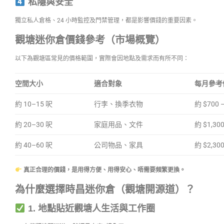
私隱與安全
獨立私人倉格、24 小時監控及門禁管理，都是影響價錢的重要因素。
觀塘迷你倉價錢參考（市場概覽）
以下為觀塘區常見的價格範圍，實際會因地點及需求而有所不同：
空間大小
適合對象
每月參考
約 10–15 呎
行李、換季衣物
約 $700 –
約 20–30 呎
家庭用品、文件
約 $1,300
約 40–60 呎
公司物品、家具
約 $2,300
真正合理的價錢，是用得方便、用得安心、唔需要頻繁更換。
為什麼選擇時昌迷你倉（觀塘開源道）？
1. 地點貼近觀塘人生活與工作圈