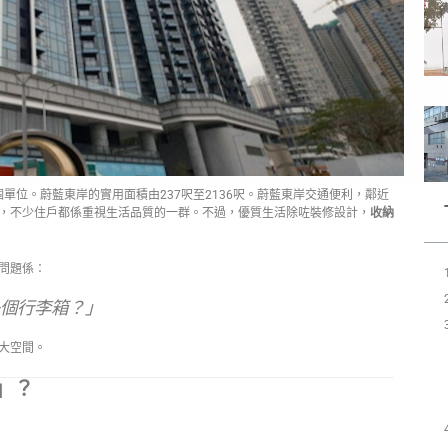
個單位。蔚藍東岸的實用面積由237呎至2136呎。蔚藍東岸交通便利，鄰近
，不少住戶都係重視生活品質的一群。不過，優質生活除咗裝修設計，
收納
問題係：
個行李箱？」
大空間。
」？