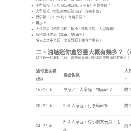
中型紙箱（大約 50x40x30cm 左右）有幾多個？
大型紙箱（例如搬屋紙箱 size）有幾多個？
行李箱（20–29 吋）有幾多個？
再加上：
大件物品（例如摺枱、摺椅、落地風扇、大型電器）
特別體積物品（單車、BB 車等）
將以上數字寫低，之後對照下面嘅示意表。
二、油塘迷你倉容量大概有幾多？（
以下係一個概括示意，實際容量會因應你點擺放而略有出入：
迷你倉面積
大
適合對象
(約)
*
16–18 呎
單身／二人家庭，物品較少
約 
20–22 呎
2–3 人家庭，行李箱較多
約 
3–4 人家庭，有小朋友玩具、用
24–26 呎
約 
品