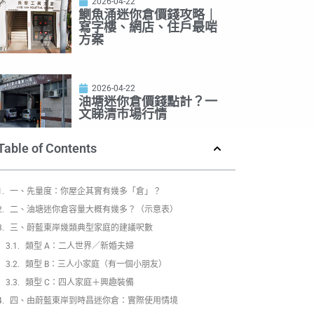
2026-04-22
鰂魚涌迷你倉價錢攻略｜
寫字樓、網店、住戶最啱
方案
2026-04-22
油塘迷你倉價錢點計？一
文睇清市場行情
Table of Contents
一、先量度：你屋企其實有幾多「倉」？
二、油塘迷你倉容量大概有幾多？（示意表）
三、蔚藍東岸幾類典型家庭的建議呎數
類型 A：二人世界／新婚夫婦
類型 B：三人小家庭（有一個小朋友）
類型 C：四人家庭＋興趣裝備
四、由蔚藍東岸到時昌迷你倉：實際使用情境