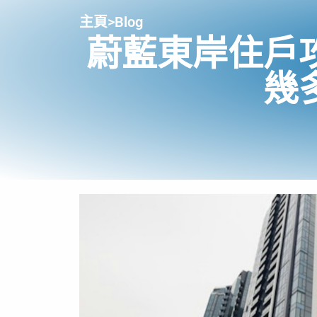
主頁
>
Blog
蔚藍東岸住戶
幾