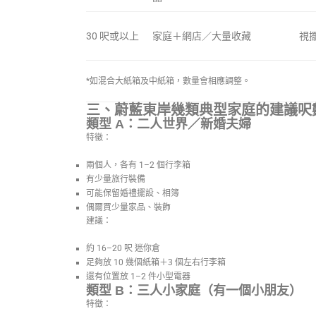
30 呎或以上
家庭＋網店／大量收藏
視
*如混合大紙箱及中紙箱，數量會相應調整。
三、蔚藍東岸幾類典型家庭的建議呎
類型 A：二人世界／新婚夫婦
特徵：
兩個人，各有 1–2 個行李箱
有少量旅行裝備
可能保留婚禮擺設、相簿
偶爾買少量家品、裝飾
建議：
約 16–20 呎 迷你倉
足夠放 10 幾個紙箱＋3 個左右行李箱
還有位置放 1–2 件小型電器
類型 B：三人小家庭（有一個小朋友）
特徵：