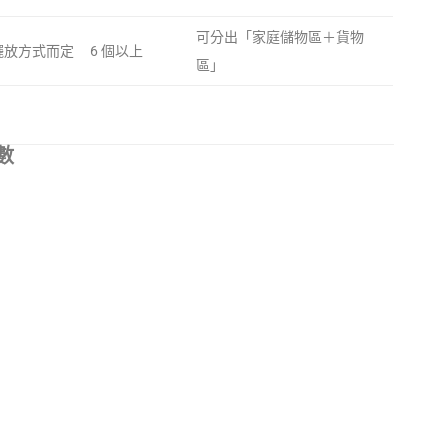
可分出「家庭儲物區＋貨物
擺放方式而定
6 個以上
區」
數