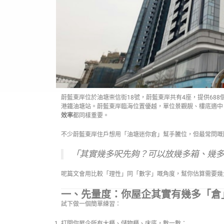
蔚藍東岸位於油塘崇信街18號，蔚藍東岸共有4座，提供688
港鐵油塘站。蔚藍東岸臨海位置優越，單位景觀靚、樓底適中
效率
都同樣重要。
不少蔚藍東岸住戶想用「油塘迷你倉」幫手騰位，但最常問嘅
「其實幾多呎先夠？可以放幾多箱、幾多
呢篇文會用比較「理性」同「數字」嘅角度，幫你估算需要幾
一、先量度：你屋企其實有幾多「倉
試下做一個簡單練習：
打開你屋企所有大櫃、儲物櫃、床底，數一數：