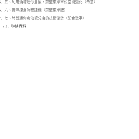
五、利用油塘迷你倉後，蔚藍東岸單位空間變化（示意）
六、實際揀倉流程建議（蔚藍東岸版）
七、時昌迷你倉油塘分店的技術優勢（配合數字）
聯絡資料