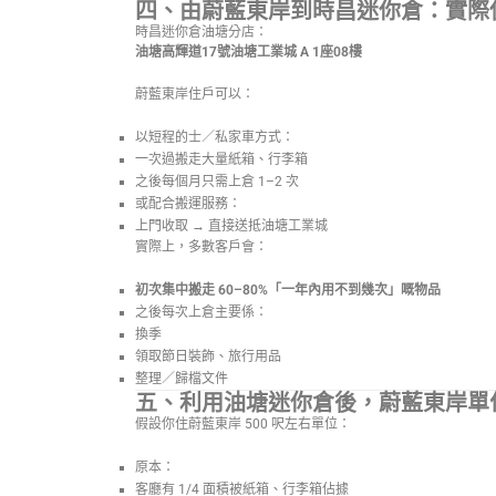
四、由蔚藍東岸到時昌迷你倉：實際
時昌迷你倉油塘分店：
油塘高輝道17號油塘工業城 A 1座08樓
蔚藍東岸住戶可以：
以短程的士／私家車方式：
一次過搬走大量紙箱、行李箱
之後每個月只需上倉 1–2 次
或配合搬運服務：
上門收取 → 直接送抵油塘工業城
實際上，多數客戶會：
初次集中搬走 60–80%「一年內用不到幾次」嘅物品
之後每次上倉主要係：
換季
領取節日裝飾、旅行用品
整理／歸檔文件
五、利用油塘迷你倉後，蔚藍東岸單
假設你住蔚藍東岸 500 呎左右單位：
原本：
客廳有 1/4 面積被紙箱、行李箱佔據