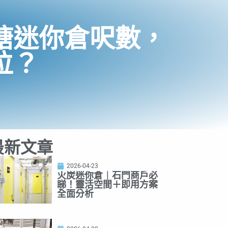
塘迷你倉呎數，
位？
最新文章
2026-04-23
火炭迷你倉｜石門商戶必
睇！靈活空間＋即用方案
全面分析