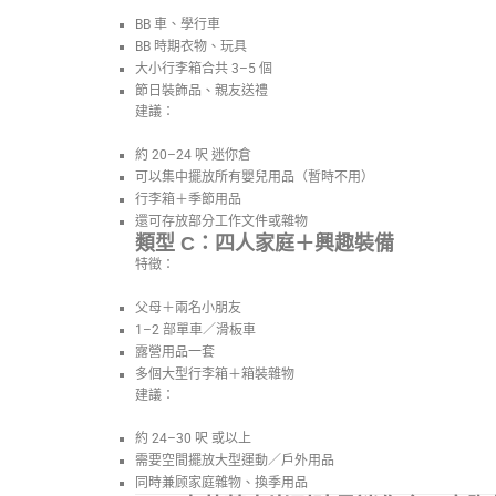
BB 車、學行車
BB 時期衣物、玩具
大小行李箱合共 3–5 個
節日裝飾品、親友送禮
建議：
約 20–24 呎 迷你倉
可以集中擺放所有嬰兒用品（暫時不用）
行李箱＋季節用品
還可存放部分工作文件或雜物
類型 C：四人家庭＋興趣裝備
特徵：
父母＋兩名小朋友
1–2 部單車／滑板車
露營用品一套
多個大型行李箱＋箱裝雜物
建議：
約 24–30 呎 或以上
需要空間擺放大型運動／戶外用品
同時兼顾家庭雜物、換季用品