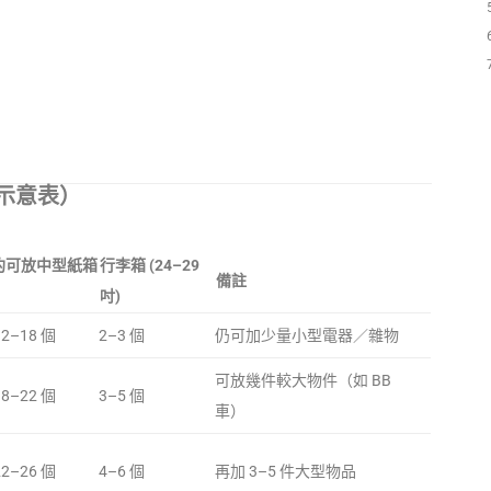
示意表）
約可放中型紙箱
行李箱 (24–29
備註
吋)
12–18 個
2–3 個
仍可加少量小型電器／雜物
可放幾件較大物件（如 BB
18–22 個
3–5 個
車）
22–26 個
4–6 個
再加 3–5 件大型物品