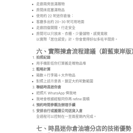
走廊兩旁放滿雜物
房間床底塞滿物品
使用約 22 呎迷你倉後：
客廳多出約 20–30 呎可用地面
走廊回復開闊，行走安全
房間可以只放床、衣櫃、少量儲物，感覺寬敞
以實際「居住感受」計，你會覺得好似多咗半間房。
六、實際揀倉流程建議（蔚藍東岸版
拍照紀錄
用手機影低你打算搬走嘅物品堆
粗略計算
箱數＋行李箱＋大件物品
對照上述示意表，鎖定大約呎數範圍
聯絡時昌迷你倉
把照片 WhatsApp 俾我哋
我哋會根據經驗同你再 refine 面積
預約時間參觀及辦理手續
安排自行或搬運公司送貨入倉
全過程可以控制在一至兩星期內完成。
七、時昌迷你倉油塘分店的技術優勢