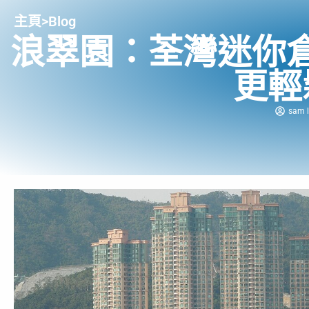
主頁
>
Blog
浪翠園：荃灣迷你
更輕
sam l