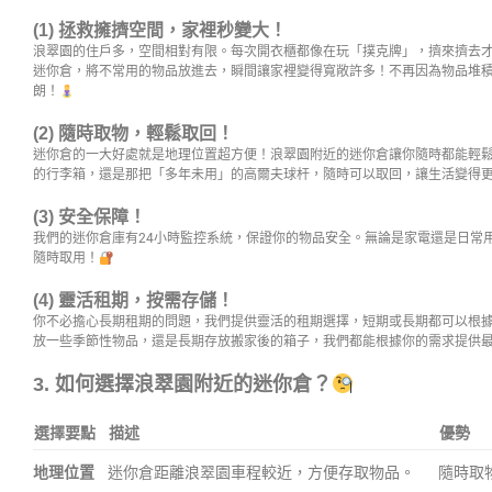
(1)
拯救擁擠空間，家裡秒變大！
浪翠園的住戶多，空間相對有限。每次開衣櫃都像在玩「撲克牌」，擠來擠去
迷你倉，將不常用的物品放進去，瞬間讓家裡變得寬敞許多！不再因為物品堆
朗！
(2)
隨時取物，輕鬆取回！
迷你倉的一大好處就是地理位置超方便！浪翠園附近的迷你倉讓你隨時都能輕
的行李箱，還是那把「多年未用」的高爾夫球杆，隨時可以取回，讓生活變得
(3)
安全保障！
我們的迷你倉庫有24小時監控系統，保證你的物品安全。無論是家電還是日常
隨時取用！
(4)
靈活租期，按需存儲！
你不必擔心長期租期的問題，我們提供靈活的租期選擇，短期或長期都可以根
放一些季節性物品，還是長期存放搬家後的箱子，我們都能根據你的需求提供
3. 如何選擇浪翠園附近的迷你倉？
選擇要點
描述
優勢
地理位置
迷你倉距離浪翠園車程較近，方便存取物品。
隨時取