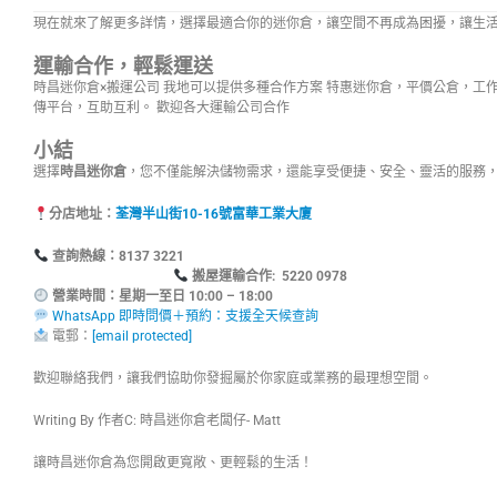
現在就來了解更多詳情，選擇最適合你的迷你倉，讓空間不再成為困擾，讓生
運輸合作，輕鬆運送
時昌迷你倉×搬運公司 我地可以提供多種合作方案 特惠迷你倉，平價公倉，工
傳平台，互助互利。 歡迎各大運輸公司合作
小結
選擇
時昌迷你倉
，您不僅能解決儲物需求，還能享受便捷、安全、靈活的服務
分店地址：
荃灣半山街10-16號富華工業大廈
查詢熱線：8137
搬屋運輸合作: 5220 0978
營業時間：星期一至日 10:00 – 18:00
WhatsApp 即時問價＋預約：支援全天候查詢
電郵：
[email protected]
歡迎聯絡我們，讓我們協助你發掘屬於你家庭或業務的最理想空間。
Writing By 作者C: 時昌迷你倉老闆仔- Matt
讓時昌迷你倉為您開啟更寬敞、更輕鬆的生活！