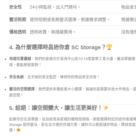
安全性
24小時監控，出入門禁咔。
物品安
靈活租期
提供短期或長期靈活選擇，根據需求調整。
根據需
價格透明
透明收費，無隱藏費用。
沒有隱
4. 為什麼選擇時昌迷你倉 SC Storage？
地理位置優越
：我們的倉庫位於荃灣半山街10-16號富華工業大廈，離浪翠園
域，都能輕鬆取物！
安全系統
：全天候的安全監控，確保你的物品安全存放！
靈活的空間選擇
：我們提供多種倉庫大小選擇，無論你是需要存放大件物品，
庫空間！
5. 結語：讓空間變大，讓生活更美好！
如果你住在浪翠園，並且經常為家裡的雜物而煩惱，那麼選擇附近的迷你倉庫將
Storage 提供靈活、安全且方便的存儲方案，讓你可以輕鬆儲存物品，釋放
適！