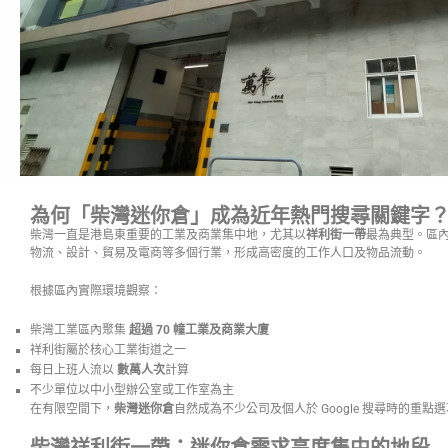
為何「柴灣迷你倉」成為近年熱門搜尋關鍵字
柴灣一直是港島東重要的工業及商業集中地，尤其以
祥利街一帶
最為典型。區
物流、設計、貿易及電商等多個行業，形成高密度的工作人口及物品流動。
根據區內實際環境觀察：
柴灣工業區內聚集
超過 70 幢工業及商業大廈
祥利街屬於核心工業街道之一
每日上班人流以
數萬人次
計算
不少單位以中小型辦公室或工作室為主
在有限空間下，
柴灣迷你倉
自然成為不少公司及個人於 Google 搜尋時的重點