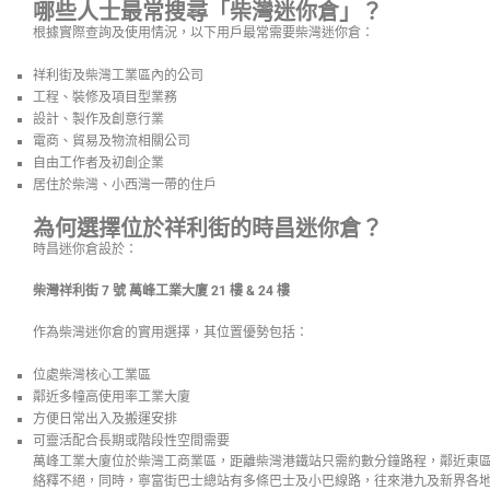
哪些人士最常搜尋「柴灣迷你倉」？
根據實際查詢及使用情況，以下用戶最常需要柴灣迷你倉：
祥利街及柴灣工業區內的公司
工程、裝修及項目型業務
設計、製作及創意行業
電商、貿易及物流相關公司
自由工作者及初創企業
居住於柴灣、小西灣一帶的住戶
為何選擇位於祥利街的時昌迷你倉？
時昌迷你倉設於：
柴灣祥利街 7 號 萬峰工業大廈 21 樓 & 24 樓
作為柴灣迷你倉的實用選擇，其位置優勢包括：
位處柴灣核心工業區
鄰近多幢高使用率工業大廈
方便日常出入及搬運安排
可靈活配合長期或階段性空間需要
萬峰工業大廈
位於柴灣工商業區，距離柴灣港鐵站只需約數分鐘路程，鄰近東
絡釋不絕，同時，寧富街巴士總站有多條巴士及小巴線路，往來港九及新界各