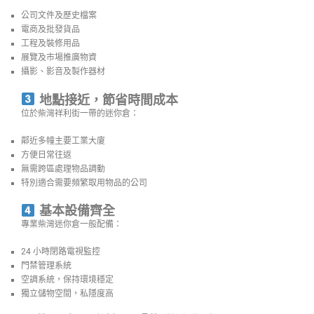
公司文件及歷史檔案
電商及批發貨品
工程及裝修用品
展覽及市場推廣物資
攝影、影音及製作器材
地點接近，節省時間成本
位於柴灣祥利街一帶的迷你倉：
鄰近多幢主要工業大廈
方便日常往返
無需跨區處理物品調動
特別適合需要頻繁取用物品的公司
基本設備齊全
專業柴灣迷你倉一般配備：
24 小時閉路電視監控
門禁管理系統
空調系統，保持環境穩定
獨立儲物空間，私隱度高