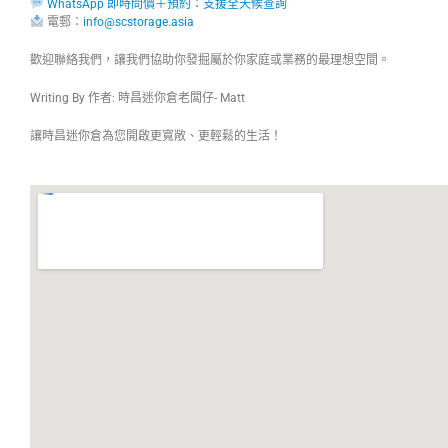
WhatsApp 即時問價＋預約：支援全天候查詢
電郵：
info@scstorage.asia
歡迎聯絡我們，讓我們協助你發掘屬於你家庭或業務的最理想空間。
Writing By 作者: 時昌迷你倉老闆仔- Matt
讓時昌迷你倉為您開啟更寬敞、更輕鬆的生活！