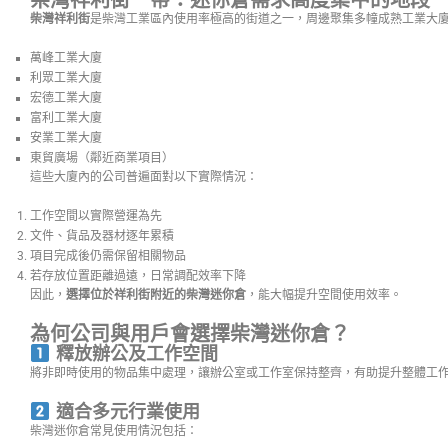
柴灣祥利街一帶：迷你倉需求高度集中的地段
柴灣祥利街
是柴灣工業區內使用率極高的街道之一，周邊聚集多幢成熟工業大
萬峰工業大廈
利眾工業大廈
宏德工業大廈
富利工業大廈
安業工業大廈
東貿廣場（鄰近商業項目）
這些大廈內的公司普遍面對以下實際情況：
工作空間以實際營運為先
文件、貨品及器材逐年累積
項目完成後仍需保留相關物品
若存放位置距離過遠，日常調配效率下降
因此，
選擇位於祥利街附近的柴灣迷你倉
，能大幅提升空間使用效率。
為何公司與用戶會選擇柴灣迷你倉？
釋放辦公及工作空間
將非即時使用的物品集中處理，讓辦公室或工作室保持整齊，有助提升整體工
適合多元行業使用
柴灣迷你倉常見使用情況包括：