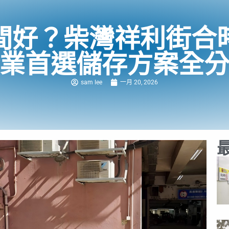
間好？柴灣祥利街合
業首選儲存方案全
sam lee
一月 20, 2026