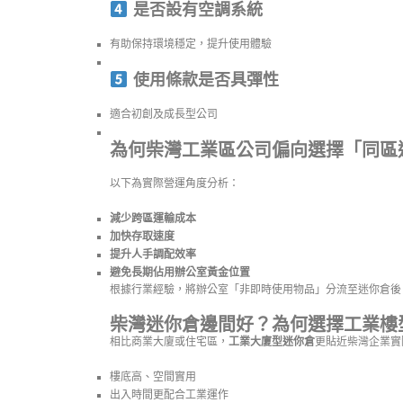
是否設有空調系統
有助保持環境穩定，提升使用體驗
使用條款是否具彈性
適合初創及成長型公司
為何柴灣工業區公司偏向選擇「同區
以下為實際營運角度分析：
減少跨區運輸成本
加快存取速度
提升人手調配效率
避免長期佔用辦公室黃金位置
根據行業經驗，將辦公室「非即時使用物品」分流至迷你倉後
柴灣迷你倉邊間好？為何選擇工業樓
相比商業大廈或住宅區，
工業大廈型迷你倉
更貼近柴灣企業實
樓底高、空間實用
出入時間更配合工業運作