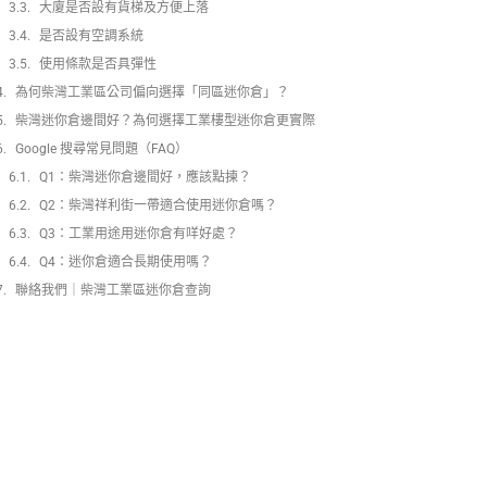
大廈是否設有貨梯及方便上落
是否設有空調系統
使用條款是否具彈性
為何柴灣工業區公司偏向選擇「同區迷你倉」？
柴灣迷你倉邊間好？為何選擇工業樓型迷你倉更實際
Google 搜尋常見問題（FAQ）
Q1：柴灣迷你倉邊間好，應該點揀？
Q2：柴灣祥利街一帶適合使用迷你倉嗎？
Q3：工業用途用迷你倉有咩好處？
Q4：迷你倉適合長期使用嗎？
聯絡我們｜柴灣工業區迷你倉查詢