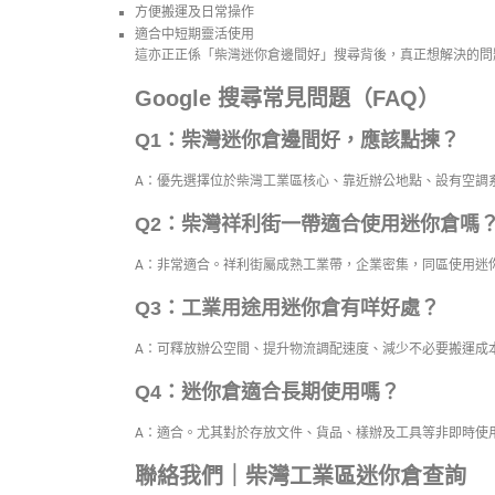
方便搬運及日常操作
適合中短期靈活使用
這亦正正係「柴灣迷你倉邊間好」搜尋背後，真正想解決的問
Google 搜尋常見問題（FAQ）
Q1：柴灣迷你倉邊間好，應該點揀？
A：優先選擇位於柴灣工業區核心、靠近辦公地點、設有空調
Q2：柴灣祥利街一帶適合使用迷你倉嗎
A：非常適合。祥利街屬成熟工業帶，企業密集，同區使用迷
Q3：工業用途用迷你倉有咩好處？
A：可釋放辦公空間、提升物流調配速度、減少不必要搬運成
Q4：迷你倉適合長期使用嗎？
A：適合。尤其對於存放文件、貨品、樣辦及工具等非即時使
聯絡我們｜柴灣工業區迷你倉查詢