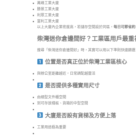
萬峰工業大廈
勝景工業大廈
利眾工業大廈
富利工業大廈
以上大廈內企業密度高，若儲存空間設於同區，
每日可節省約 
柴灣迷你倉邊間好？工業區用戶最重視
搜尋「柴灣迷你倉邊間好」時，其實可以用以下準則快速篩選
位置是否真正位於柴灣工業區核心
與辦公室距離越近，日常調配越靈活
是否提供多種實用尺寸
由細型文件櫃空間
到可存放棧板、貨箱的中型空間
大廈是否設有貨梯及方便上落
工業用途極為重要