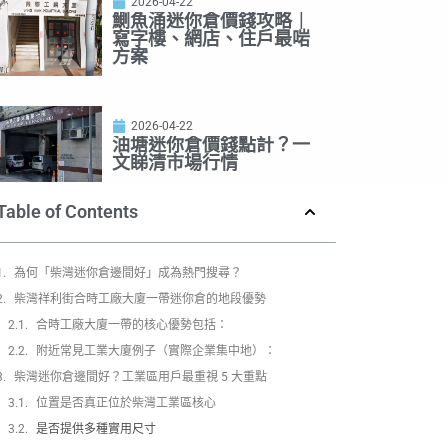
2026-04-22
鰂魚涌迷你倉價錢攻略｜
寫字樓、網店、住戶最啱
方案
2026-04-22
油塘迷你倉價錢點計？一
文睇清市場行情
Table of Contents
為何「柴灣迷你倉邊間好」成為熱門搜尋？
柴灣祥利街合時工廠大廈一帶迷你倉的地段優勢
合時工廠大廈一帶的核心優勢包括：
附近常見工業大廈例子（實際企業集中地）：
柴灣迷你倉邊間好？工業區用戶最重視 5 大重點
位置是否真正位於柴灣工業區核心
是否提供多種實用尺寸