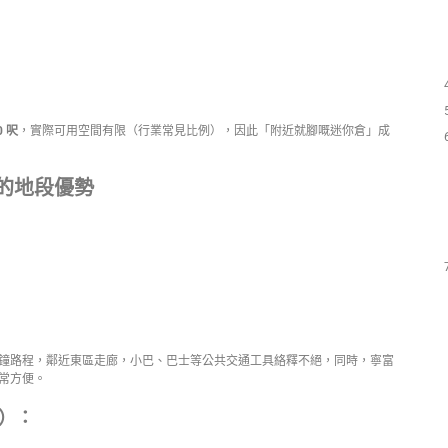
 呎
，實際可用空間有限（行業常見比例），因此「附近就腳嘅迷你倉」成
的地段優勢
鐘路程，鄰近東區走廊，小巴、巴士等公共交通工具絡釋不絕，同時，寧富
常方便。
）：