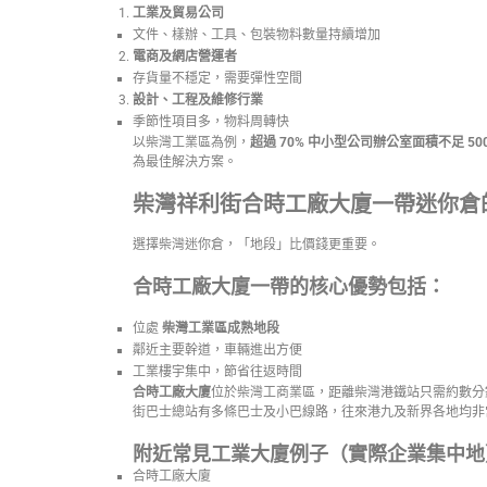
工業及貿易公司
文件、樣辦、工具、包裝物料數量持續增加
電商及網店營運者
存貨量不穩定，需要彈性空間
設計、工程及維修行業
季節性項目多，物料周轉快
以柴灣工業區為例，
超過 70% 中小型公司辦公室面積不足 500
為最佳解決方案。
柴灣祥利街合時工廠大廈一帶迷你倉
選擇柴灣迷你倉，「地段」比價錢更重要。
合時工廠大廈一帶的核心優勢包括：
位處
柴灣工業區成熟地段
鄰近主要幹道，車輛進出方便
工業樓宇集中，節省往返時間
合時工廠大廈
位於柴灣工商業區，距離柴灣港鐵站只需約數分
街巴士總站有多條巴士及小巴線路，往來港九及新界各地均非
附近常見工業大廈例子（實際企業集中地
合時工廠大廈