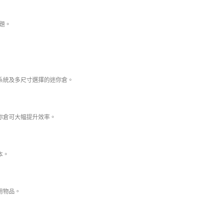
題。
系統及多尺寸選擇的迷你倉。
？
你倉可大幅提升效率。
本。
用物品。