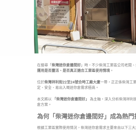
在搜尋「
柴灣迷你倉邊間好
」時，不少柴灣工業區公司老闆、
運用是否靈活、是否真正適合工業區使用情境
。
位於
柴灣祥利街22至24號合時工廠大廈
一帶，正正係柴灣工
定、安全、易出入嘅迷你倉需求極高。
本文將以
「柴灣迷你倉邊間好」
為主軸，深入分析柴灣祥利
倉方案。
為何「柴灣迷你倉邊間好」成為熱門
根據工業區實際使用情況，柴灣迷你倉需求主要來自以下三大