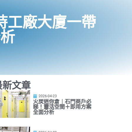
時工廠大廈一帶
分析
最新文章
2026-04-23
火炭迷你倉｜石門商戶必
睇！靈活空間＋即用方案
全面分析