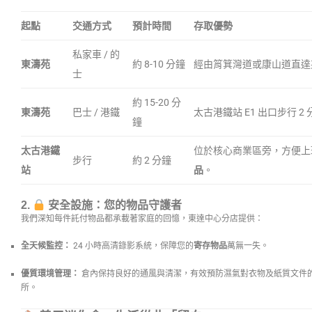
起點
交通方式
預計時間
存取優勢
私家車 / 的
東濤苑
約 8-10 分鐘
經由筲箕灣道或康山道直達
士
約 15-20 分
東濤苑
巴士 / 港鐵
太古港鐵站 E1 出口步行 2
鐘
太古港鐵
位於核心商業區旁，方便上
步行
約 2 分鐘
站
品
。
2.
安全設施：您的物品守護者
我們深知每件託付物品都承載著家庭的回憶，東達中心分店提供：
全天候監控：
24 小時高清錄影系統，保障您的
寄存物品
萬無一失。
優質環境管理：
倉內保持良好的通風與清潔，有效預防濕氣對衣物及紙質文件
所。