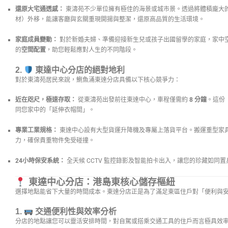
還原大宅通透感：
東濤苑不少單位擁有極佳的海景或城市景。透過將體積龐大
材）外移，能讓客廳與玄關重現開揚與整潔，還原高品質的生活環境。
家庭成員變動：
對於新婚夫婦、準備迎接新生兒或孩子出國留學的家庭，家中
的
空間配置
，助您輕鬆應對人生的不同階段。
2.
東達中心分店的絕對地利
對於東濤苑居民來說，鰂魚涌東達分店具備以下核心競爭力：
近在咫尺，極速存取：
從東濤苑出發前往東達中心，車程僅需約
8 分鐘
。這份
同您家中的「延伸衣帽間」。
專業工業規格：
東達中心設有大型貨運升降機及專屬上落貨平台。搬運重型家
力，確保貴重物件免受碰撞。
24小時保安系統：
全天候 CCTV 監控錄影及智能拍卡出入，讓您的珍藏如同
東達中心分店：港島東核心儲存樞紐
選擇地點能省下大量的時間成本。東達分店正是為了滿足東區住戶對「便利與
1.
交通便利性與效率分析
分店的地點讓您可以靈活安排時間，對自駕或搭乘交通工具的住戶而言極具效