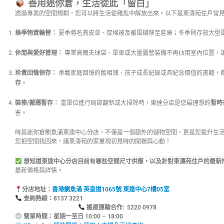
善用迷你倉，生活從此「留白」
透過專業的空間規劃，您可以將生活從雜亂中解放出來。以下是東濤苑住戶常
換季物資輪替：
夏季將名貴皮草、厚棉被及暖風機移至倉庫；冬季則存放大型
休閒與愛好管理：
專業高爾夫球袋、單車或大量露營裝備不再佔用室內位置，
珍貴回憶保存：
承載家庭回憶的舊相簿、孩子成長紀錄或具紀念價值的書籍，
存
。
裝修/搬遷暫存：
當單位進行局部翻新或大掃除時，東達分店是您最理想的
暫時
害。
時昌迷你倉鰂魚涌東達中心分店，不僅是一個額外的儲物空間，更是您提升生
您把空間找回來，讓東濤苑的家重現初見時的開揚與心動！
想知道東達中心分店目前有哪些空間尺寸供應，以及針對東濤苑住戶的最新
最新價格與詳情。
分店地址：
香港鰂魚涌 英皇道1065號 東達中心7樓05室
查詢熱線：8137
搬屋運輸合作: 5220 0978
營業時間：星期一至日 10:00 – 18:00