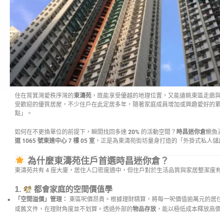
住在筲箕灣愛秩序灣的
東濤苑
，既能享受優越的地理位置，又能遠眺東區走廊
受歡迎的優質居屋，不少住戶在此定居多年，隨著家庭成員增加或興趣愛好的
點」。
如何在不更換單位的前提下，瞬間找回多達
20%
的活動空間？
時昌迷你倉
鰂魚
道 1065 號東達中心 7 樓 05 室
，正是為東濤苑街坊量身打造的「外掛式私人儲
為什麼東濤苑住戶首選時昌迷你倉？
東濤苑共有 4 座大廈，居住人口密度適中，但住戶對於生活品質與家居整潔度
1.
都會家庭的空間價值學
「空間溢價」管理：
東區呎價昂貴。根據理財精算，將每一呎價值逾萬元的居
或舊文件，在理財角度並不划算。透過外部的
物品存放
，能以極低成本釋放高