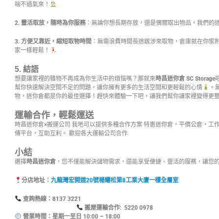
喘不過氣來！
2. 靈活取放，隨時為你服務
：無論你想長期存放，還是偶爾取出物品，我們的
3. 方便又靠近，縮短取物時間
：無需浪費時間長途跋涉來取物，倉庫就在你家
家一樣輕鬆！
5. 結語
想要讓家裡的雜物不再成為你生活中的煩惱嗎？那就來
時昌迷你倉 SC Storage
幫你快速解決空間不足的問題，讓你擁有更多的生活空間和更輕鬆的心情
。
物，迷你倉都是你的最佳選擇！趕快來體驗一下吧，讓我們幫你讓家裡變得更
運輸合作，輕鬆運送
時昌迷你倉×搬運公司 我地可以提供多種合作方案 特惠迷你倉，平價公倉，工
傳平台，互助互利。 歡迎各大運輸公司合作
小結
選擇
時昌迷你倉
，您不僅能解決儲物需求，還能享受便捷、靈活的服務，讓您
分店地址：
九龍灣宏開道20號楊耀松第8工業大廈一樓全層室
查詢熱線：8137
搬屋運輸合作: 5220 0978
營業時間：星期一至日 10:00 – 18:00