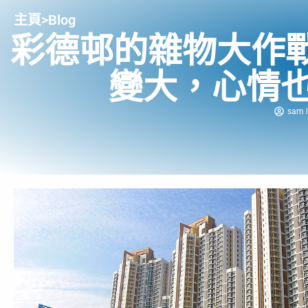
主頁
>
Blog
彩德邨的雜物大作
變大，心情
sam l