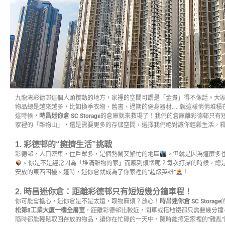
九龍灣彩德邨這個人頭攢動的地方，家裡的空間可謂是「金貴」得不像話。大
物品總是越來越多，比如換季衣物、舊書、過期的健身器材……就這樣悄悄堆積
這時候，
時昌迷你倉 SC Storage
的倉庫就來救場了！我們的倉庫離彩德邨只有
家裡的「雜物山」，還是需要更多的存儲空間，選擇我們絕對讓你輕鬆生活，
1. 彩德邨的“擁擠生活”挑戰
彩德邨，人口密集，住戶眾多，是個熱鬧又繁忙的地區
。但就是因為這麼多
。你是不是經常因為「堆滿雜物的家」而感到煩惱呢？每次打掃的時候，總是
安放的東西困擾。這時，迷你倉就成為了你家裡的“超級英雄”
！
2. 時昌迷你倉：距離彩德邨只有短短幾分鐘車程！
你可能會擔心，迷你倉是不是太遠，取物麻煩？放心！
時昌迷你倉 SC Storage
松第8工業大廈一樓全層室
，距離彩德邨比較近，開車或搭地鐵都只需要幾分鐘
隨時都能輕鬆取回存放的物品，讓你在忙碌的一天中，隨時能搞定家裡的“雜亂”