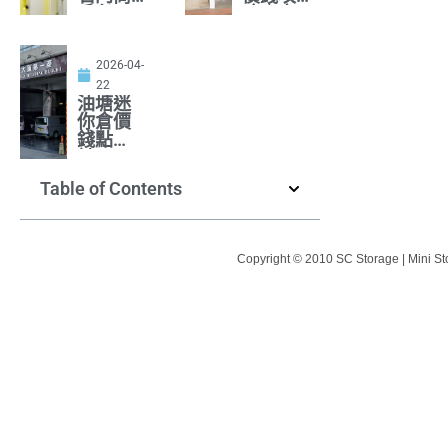
戶必
略｜寫
睇！靈
字樓、
活空間
網店、
＋即用
住戶最
2026-04-
方案全
啱方案
22
面分析
油塘迷
你倉價
錢點
計？一
文睇清
Table of Contents
市場行
情
Copyright © 2010 SC Storage | Mini St