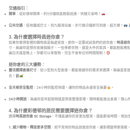
交通指引：
開車
：從彩德邨開車，約5分鐘就能輕鬆抵達，快捷又省時！
公共交通
：搭地鐵或巴士，到九龍灣站後，步行幾分鐘即可到達，超方便！
3. 為什麼選擇時昌迷你倉？
如果你覺得家裡的雜物真是無處安放，那你一定要試試我們的迷你倉！
時昌迷你倉 
寸，無論你是想存放幾個箱子、一些季節衣物，還是大件的家具，都能輕鬆應
論白天還是晚上，你都可以來取物，完全不會有任何時間限制！
迷你倉的三大優勢：
靈活選擇倉庫尺寸
：從小型到大型倉庫，都能根據你的需求來選擇，無論是家
去！
全天候安全監控
：24小時的監控保證，讓你的物品永遠安全無憂
。
24小時開放
：無論你是早起取物還是熬夜整理家裡，隨時都能進出倉庫！隨心
4. 為什麼彩德邨的居民需要選擇迷你倉？
選擇
時昌迷你倉 SC Storage
，不僅能讓你的家更加整潔，還能節省時間、增加
1. 減少雜物，釋放更多空間
：把不常用的物品放進迷你倉，讓家裡變得更寬敞