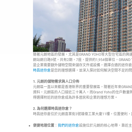
隨著元朗地區的發展，尤其是GRAND YOHO等大型住宅區的興
朗站朗日路9號，共有2期，7座，提供約1,954個單位，GRAND
是企業需要額外儲物空間來儲存文件或設備，選擇合適的迷你倉
時昌迷你倉
是您的理想選擇，並深入探討如何解決空間不足的問
1. 元朗的儲物需求與人口分佈
元朗區一直以來都是香港新界的重要發展區，隨著近年來GRAN
資料，元朗區的人口接近三十萬人，而Grand Yoho的住戶
得選擇附近的迷你倉成為許多居民和企業的理想方案。
2. 為何選擇時昌迷你倉？
時昌迷你倉位於元朗喜業街3號雄偉工業大廈11樓，位置便利，距
便捷地理位置
：
我們的迷你倉
設施位於元朗的核心地帶，靠近主