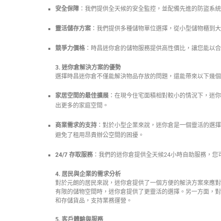
安全保障
：我們提供全天候的安全監控，並配備先進的防盜系統
靈活儲存方案
：我們提供多種儲物單位選擇，從小型儲物櫃到大
競爭力價格
：時昌迷你倉的儲物服務提供高性價比，讓您能以合
3. 迷你倉解決方案的優勢
選擇時昌迷你倉不僅能解決物品存放的問題，還能帶來以下幾個
家居空間的最佳擴展
：在現今住宅面積相對較小的情況下，迷你
出更多的家庭空間。
商業需求的支持
：對於小型企業來說，迷你倉是一個靈活的選擇
避免了租用昂貴辦公空間的困擾。
24/7 存取服務
：我們的迷你倉提供全天候24小時自助服務，您
4. 居民與企業的需求分析
對於元朗的居民來說，迷你倉提供了一個方便的解決方案來應對日
有限的儲物空間時，迷你倉提供了更靈活的選擇。另一方面，對
和存儲貨品，支持業務運營。
5. 客戶體驗與服務