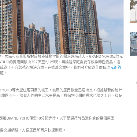
建，居民和商業場所對於額外儲物空間的需求越來越大。GRAND YOHO位於元
 YOHO的實用面積由397呎至2,125呎。無論是家庭需要存放季節性物品，還
成為了不容忽視的解決方案。在這篇文章中，我們將介紹為什麼位於
元朗的
題。
D YOHO等大型住宅項目的竣工，該區的居民數量迅速增長。根據最新的統計
數量則超過四千。隨著人們的生活水平提高，對儲物空間的需求也隨之上升，這使
離GRAND YOHO僅需10分鐘步行。以下是選擇時昌迷你倉的幾個原因：
要交通網絡，方便居民和商戶快速到達。