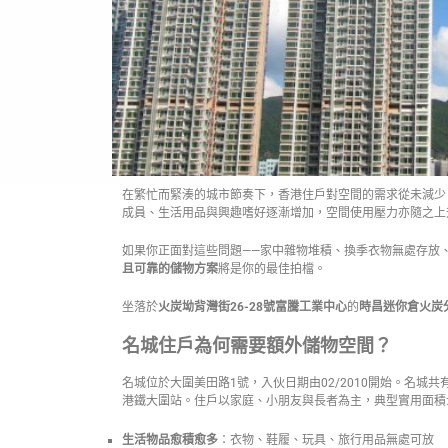
在繁忙而緊湊的城市節奏下，香港住戶對空間的需求從未減少
成員、生活用品與興趣嗜好逐漸增加，空間使用壓力亦隨之上
如果你正面對這些問題——家中雜物堆積、換季衣物無處存放
且可靠的儲物方案
將是你的最佳拍檔。
坐落於
火炭坳背灣街26-28號富騰工業中心
的
時昌迷你倉火炭
名城住戶為何需要額外儲物空間？
名城位於大圍美田路1號，入伙日期由02/2010開始。名城共有3
港鐵大圍站。
住戶以家庭、小朋友與長者為主，典型實用面積介
生活物品愈積愈多
：衣物、鞋履、玩具、旅行用品無處可放