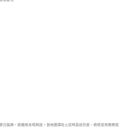
合適倉位
節日裝飾，啲櫃根本唔夠放。我哋選擇咗火炭時昌迷你倉，啲唔常用嘅嘢就