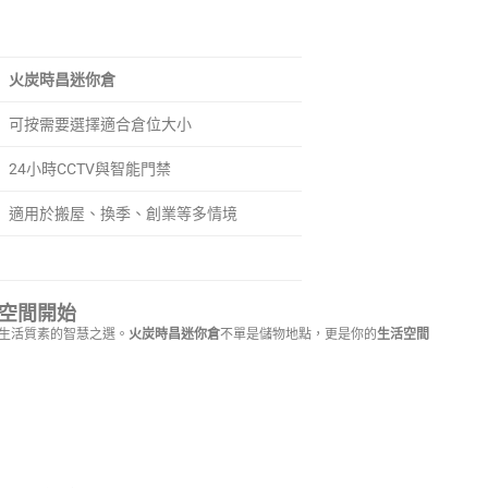
火炭時昌迷你倉
可按需要選擇適合倉位大小
24小時CCTV與智能門禁
適用於搬屋、換季、創業等多情境
空間開始
生活質素的智慧之選。
火炭時昌迷你倉
不單是儲物地點，更是你的
生活空間