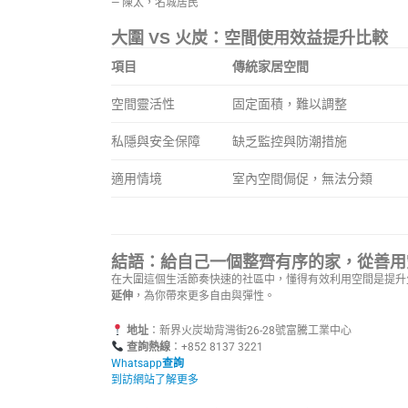
— 陳太，名城居民
大圍 VS 火炭：空間使用效益提升比較
項目
傳統家居空間
空間靈活性
固定面積，難以調整
私隱與安全保障
缺乏監控與防潮措施
適用情境
室內空間侷促，無法分類
結語：給自己一個整齊有序的家，從善用
在大圍這個生活節奏快速的社區中，懂得有效利用空間是提升
延伸
，為你帶來更多自由與彈性。
地址
：新界火炭坳背灣街26-28號富騰工業中心
查詢熱線
：+852 8137 3221
Whatsapp
查詢
到訪網站了解更多