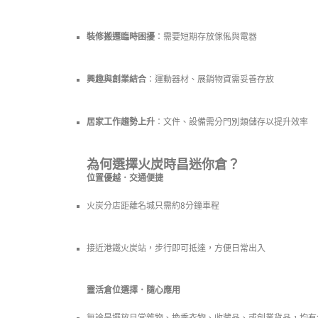
裝修搬遷臨時困擾
：需要短期存放傢俬與電器
興趣與創業結合
：運動器材、展銷物資需妥善存放
居家工作趨勢上升
：文件、設備需分門別類儲存以提升效率
為何選擇火炭時昌迷你倉？
位置優越．交通便捷
火炭分店距離名城只需約8分鐘車程
接近港鐵火炭站，步行即可抵達，方便日常出入
靈活倉位選擇．隨心應用