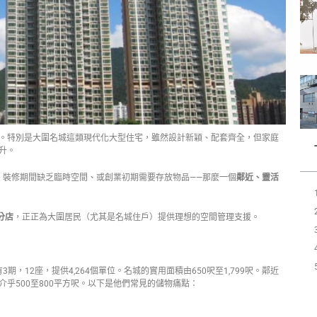
。特別是大圍名城這類現代化大型住宅，雖然設計新穎、配套齊全，但家庭
升。
、裝修期間缺乏臨時空間、或創業初期需要存放物品——那麼一個
鄰近、靈活
分店
，正正為大圍居民（尤其是名城住戶）提供理想的空間管理支援。
期，12座，提供4,264個單位。名城的實用面積由650呎至1,799呎。鄰近
乎500至800平方呎。以下是他們常見的儲物痛點：