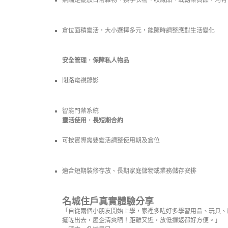
無論是擺放日常雜物、換季衣物、收藏品、或創業貨品，均有
倉位面積靈活，大小選擇多元，能隨時調整應對生活變化
安全管理．保障私人物品
閉路電視錄影
智能門禁系統
靈活使用．長短期合約
可按實際需要靈活調整使用期及倉位
適合短期裝修存放、長期家庭儲物或業務儲存安排
名城住戶真實體驗分享
「自從兩個小朋友開始上學，家裡多咗好多學習用品、玩具、
擺咗出去，屋企清爽晒！距離又近，放低攞返都好方便。」