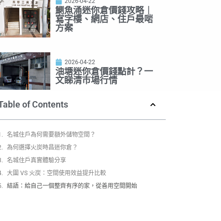
2026-04-22
鰂魚涌迷你倉價錢攻略｜
寫字樓、網店、住戶最啱
方案
2026-04-22
油塘迷你倉價錢點計？一
文睇清市場行情
Table of Contents
名城住戶為何需要額外儲物空間？
為何選擇火炭時昌迷你倉？
名城住戶真實體驗分享
大圍 VS 火炭：空間使用效益提升比較
結語：給自己一個整齊有序的家，從善用空間開始