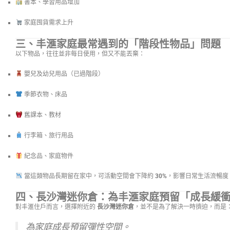
書本、學習用品增加
家庭囤貨需求上升
三、丰滙家庭最常遇到的「階段性物品」問題
以下物品，往往並非每日使用，但又不能丟棄：
嬰兒及幼兒用品（已過階段）
季節衣物、床品
舊課本、教材
行李箱、旅行用品
紀念品、家庭物件
當這類物品長期留在家中，可活動空間會下降約
30%
，影響日常生活流暢度
四、長沙灣迷你倉：為丰滙家庭預留「成長緩
對丰滙住戶而言，選擇附近的
長沙灣迷你倉
，並不是為了解決一時擠迫，而是
為家庭成長預留彈性空間。