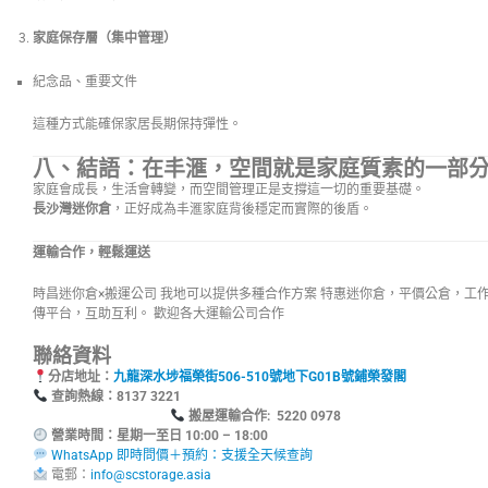
家庭保存層（集中管理）
紀念品、重要文件
這種方式能確保家居長期保持彈性。
八、結語：在丰滙，空間就是家庭質素的一部
家庭會成長，生活會轉變，而空間管理正是支撐這一切的重要基礎。
長沙灣迷你倉
，正好成為丰滙家庭背後穩定而實際的後盾。
運輸合作，輕鬆運送
時昌迷你倉×搬運公司 我地可以提供多種合作方案 特惠迷你倉，平價公倉，工
傳平台，互助互利。 歡迎各大運輸公司合作
聯絡資料
分店地址：
九龍深水埗福榮街506-510號地下G01B號鋪榮發閣
查詢熱線：8137
搬屋運輸合作: 5220 0978
營業時間：星期一至日 10:00 – 18:00
WhatsApp 即時問價＋預約：支援全天候查詢
電郵：
info@scstorage.asia