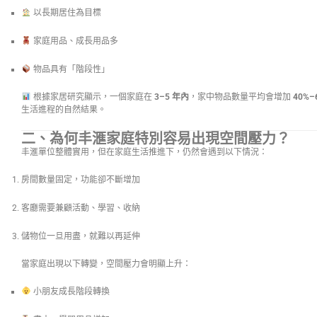
以長期居住為目標
家庭用品、成長用品多
物品具有「階段性」
根據家居研究顯示，一個家庭在
3–5 年內
，家中物品數量平均會增加
40%–
生活進程的自然結果。
二、為何丰滙家庭特別容易出現空間壓力？
丰滙單位整體實用，但在家庭生活推進下，仍然會遇到以下情況：
房間數量固定，功能卻不斷增加
客廳需要兼顧活動、學習、收納
儲物位一旦用盡，就難以再延伸
當家庭出現以下轉變，空間壓力會明顯上升：
小朋友成長階段轉換