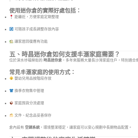
使用迷你倉的實際好處包括：
距離近，方便家庭定期整理
可隨孩子成長調整存放內容
讓家居回復應有功能
五、時昌迷你倉如何支援丰滙家庭需要？
位於深水埗福榮街的
時昌迷你倉
，多年來服務大量長沙灣家庭住戶，特別適合
常見丰滙家庭的使用方式：
嬰幼兒用品按階段存放
換季衣物集中管理
家庭囤貨分流處理
文件、紀念品妥善保存
倉內設有
空調系統
，環境整潔穩定，讓家庭可以安心規劃中長期物品配置。