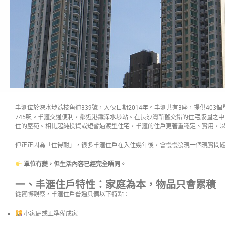
丰滙位於深水埗荔枝角道339號，入伙日期2014年。丰滙共有3座，提供403
745呎。丰滙交通便利，鄰近港鐵深水埗站。在長沙灣新舊交錯的住宅版圖之中
住的屋苑。相比起純投資或短暫過渡型住宅，丰滙的住戶更著重穩定、實用，
但正正因為「住得耐」，很多丰滙住戶在入住幾年後，會慢慢發現一個現實問
單位冇變，但生活內容已經完全唔同。
一、丰滙住戶特性：家庭為本，物品只會累積
從實際觀察，丰滙住戶普遍具備以下特點：
小家庭或正準備成家