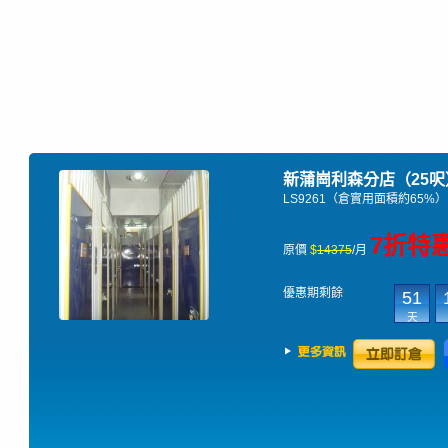
新蒲崗利森分店（25
LS9261（倉實用面積約65%）
7折特
原價
$
14375
/月
優惠期剩餘
51
天