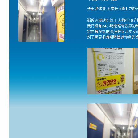
沙田迷你倉-火炭禾香街1-7號華
鄰近火炭站D出口, 大約行10
我們設有24小時閉路電視錄影
倉內有冷氣抽濕,使你可以更安
想了解更多有關時昌迷你倉的資料,