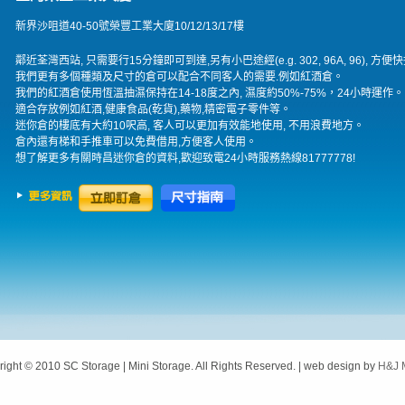
新界沙咀道40-50號榮豐工業大廈10/12/13/17樓
鄰近荃灣西站, 只需要行15分鐘即可到達,另有小巴途經(e.g. 302, 96A, 96), 方便
我們更有多個種類及尺寸的倉可以配合不同客人的需要.例如紅酒倉。
我們的紅酒倉使用恆溫抽濕保持在14-18度之內, 濕度約50%-75%，24小時運作。
適合存放例如紅酒,健康食品(乾貨),藥物,精密電子零件等。
迷你倉的樓底有大約10呎高, 客人可以更加有效能地使用, 不用浪費地方。
倉內還有梯和手推車可以免費借用,方便客人使用。
想了解更多有關時昌迷你倉的資料,歡迎致電24小時服務熱線81777778!
ight © 2010 SC Storage | Mini Storage. All Rights Reserved. | web design by
H&J 