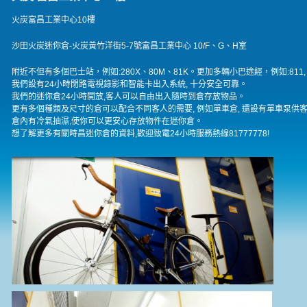
火炭富昌工業中心10樓
沙田火炭迷你倉-火炭黃竹洋街5-7號富昌工業中心 10/F、G、H室
附近不但有多個巴士站，例如:280X、80M、81K。更加多輛小巴途經，例如:811, 69
我們設有24小時閉路電視錄影和智能卡出入系統, 十分安全可靠。
我們的迷你倉24小時開放,客人可以自由出入隨時到倉存放物品。
更有多個種類及尺寸的倉可以配合不同客人的需要, 例如單車倉, 還設有單車泵供
倉內有冷氣抽濕,使你可以更安心存放物件在迷你倉。
想了解更多有關時昌迷你倉的資料,歡迎致電24小時服務熱線81777778!