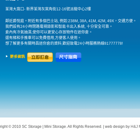
荃灣大窩口- 新界荃灣灰窯角街12-16號派龍中心2樓
鄰近爵悅庭。附近有多個巴士站, 例如:238M, 38A, 41M, 42M, 49X，交通方便。
我們設有24小時閉路電視錄影和智能卡出入系統, 十分安全可靠。
倉內有冷氣抽濕,使你可以更安心存放物件在迷你倉。
還有梯和手推車可以免費借用,方便客人使用。
想了解更多有關時昌迷你倉的資料,歡迎致電24小時服務熱線81777778!
ight © 2010 SC Storage | Mini Storage. All Rights Reserved. | web design by
H&J 