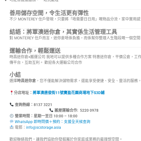
可配合搬運服務，一站式處理
善用儲存空間，令生活更有彈性
不少 MONTEREY 住戶發現，只要將「唔需要日日用」嘅物品分流，家中實
結語：將軍澳迷你倉，其實係生活管理工具
對 MONTEREY 住戶而言，迷你倉唔係負擔，而係幫你整理人生階段嘅一個空
運輸合作，輕鬆運送
時昌迷你倉×搬運公司 我地可以提供多種合作方案 特惠迷你倉，平價公倉，工
傳平台，互助互利。 歡迎各大運輸公司合作
小結
選擇
時昌迷你倉
，您不僅能解決儲物需求，還能享受便捷、安全、靈活的服務
分店地址：
將軍澳唐俊街11號寶盈花園商場地下S3D鋪
查詢熱線：8137
搬屋運輸合作: 5220 0978
營業時間：星期一至日 10:00 – 18:00
WhatsApp 即時問價＋預約：支援全天候查詢
電郵：
info@scstorage.asia
歡迎聯絡我們，讓我們協助你發掘屬於你家庭或業務的最理想空間。