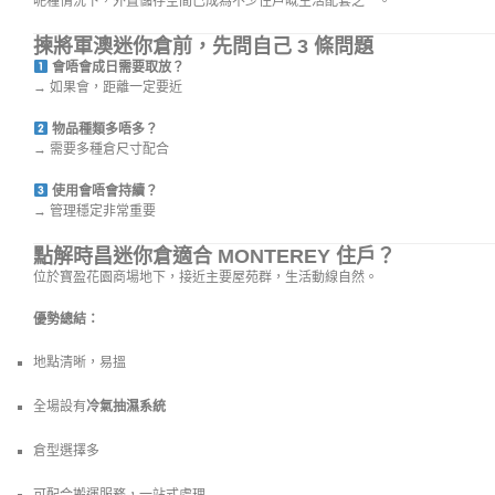
呢種情況下，外置儲存空間已成為不少住戶嘅生活配套之一。
揀將軍澳迷你倉前，先問自己 3 條問題
會唔會成日需要取放？
→ 如果會，距離一定要近
物品種類多唔多？
→ 需要多種倉尺寸配合
使用會唔會持續？
→ 管理穩定非常重要
點解時昌迷你倉適合 MONTEREY 住戶？
位於寶盈花園商場地下，接近主要屋苑群，生活動線自然。
優勢總結：
地點清晰，易搵
全場設有
冷氣抽濕系統
倉型選擇多