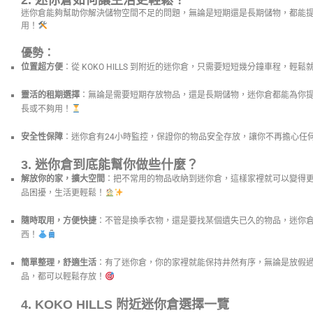
2.
迷你倉如何讓生活更輕鬆？
迷你倉能夠幫助你解決儲物空間不足的問題，無論是短期還是長期儲物，都能
用！
優勢：
位置超方便
：從 KOKO HILLS 到附近的迷你倉，只需要短短幾分鐘車程，輕
靈活的租期選擇
：無論是需要短期存放物品，還是長期儲物，迷你倉都能為你
長或不夠用！
安全性保障
：迷你倉有24小時監控，保證你的物品安全存放，讓你不再擔心任
3.
迷你倉到底能幫你做些什麼？
解放你的家，擴大空間
：把不常用的物品收納到迷你倉，這樣家裡就可以變得
品困擾，生活更輕鬆！
隨時取用，方便快捷
：不管是換季衣物，還是要找某個遺失已久的物品，迷你
西！
簡單整理，舒適生活
：有了迷你倉，你的家裡就能保持井然有序，無論是放假
品，都可以輕鬆存放！
4.
KOKO HILLS 附近迷你倉選擇一覽