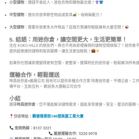
小型儲物
：價錢平易近人，放些衣物和雜物最合適！
中型儲物
：適合存放季節性物品或家具
，收納無壓力！
大型儲物
：需要存放更多大件物品？這個方案讓你輕鬆擁有大量空間！
5.
結語：用迷你倉，讓空間更大，生活更簡單！
住在 KOKO HILLS 的朋友們，再也不用為家裡擁擠的儲物空間煩惱了！迷你
提供超便捷的儲物和取貨服務，讓生活更加輕鬆！
如果你也想讓家裡變得更有空間、更整潔，選擇附近的迷你倉，輕鬆解決所有
運輸合作，輕鬆運送
時昌迷你倉×搬運公司 我地可以提供多種合作方案 特惠迷你倉，平價公倉，工
傳平台，互助互利。 歡迎各大運輸公司合作
小結
選擇
時昌迷你倉
，您不僅能解決儲物需求，還能享受便捷、安全、靈活的服務
分店地址：
觀塘偉業街146號美嘉工業大廈
查詢熱線：8137
搬屋運輸合作: 5220 0978