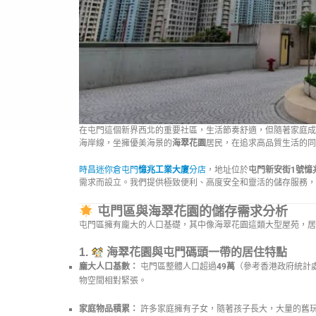
在屯門這個新界西北的重要社區，生活節奏舒適，但隨著家庭成
海岸線，坐擁優美海景的
海翠花園
居民，在追求高品質生活的同
時昌迷你倉屯門
憶兆工業大廈
分店
，地址位於
屯門新安街1號憶
需求而設立。我們提供極致便利、高度安全和靈活的儲存服務，
屯門區與海翠花園的儲存需求分析
屯門區擁有龐大的人口基礎，其中像海翠花園這類大型屋苑，居
1.
海翠花園與屯門碼頭一帶的居住特點
龐大人口基數：
屯門區整體人口超過
49萬
（參考香港政府統計
物空間相對緊張。
家庭物品積累：
許多家庭擁有子女，隨著孩子長大，大量的舊