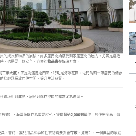
員的成長和物品的累積，許多居民開始感受到家居空間的壓力。尤其是鄰近
時，也需要一個安全、方便的
物品寄存
解決方案。
兆工業大廈
，正是為滿足屯門區，特別是海翠花園、屯門碼頭一帶居民的儲存
助您輕鬆釋放居住空間，提升生活品質。
住環境相對成熟，居民對儲存空間的需求尤為迫切。
處數據），海翠花園作為重要屋苑，提供超過
2,000個
單位，居住密度高，儲
玩具、書籍、嬰兒用品和季節性衣物需要妥善
存放
。據統計，一個典型的家庭