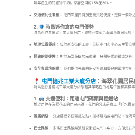
每年產生的閒置物品約佔家居空間的
15%至20%
。
交通便利性考量：
屯門區居民特別重視交通便捷，選擇一個鄰
2.
時昌迷你倉的屯門優勢
時昌迷你倉憶兆工業大廈分店，能夠完美契合海翠花園居民對「
地理位置優越：
位於新安街的工廈，靠近屯門市中心及主要交
極致的便捷性：
對於海翠花園居民來說，只需搭乘輕鐵或短程
安全與環境保證：
我們提供先進的保安系統和優良的環境控制
屯門憶兆工業大廈分店
：海翠花園居民
時昌迷你倉憶兆工業大廈分店憑藉其策略性的地理位置和高標
1.
交通便利：距離屯門碼頭與輕鐵站
對於居住在海翠花園的居民來說，我們的分店是真正「近水樓台
輕鐵網絡：
分店鄰近多個輕鐵站點，如杯渡站或屯門站，從海
巴士路線：
多條巴士路線經過新安街或屯門市中心，方便您在