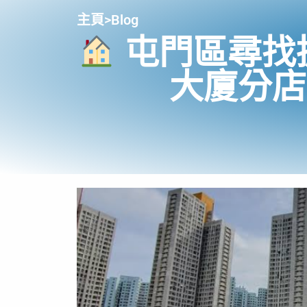
主頁
>
Blog
屯門區尋找
大廈分店