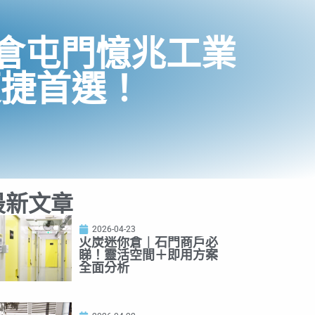
倉屯門憶兆工業
便捷首選！
最新文章
2026-04-23
火炭迷你倉｜石門商戶必
睇！靈活空間＋即用方案
全面分析