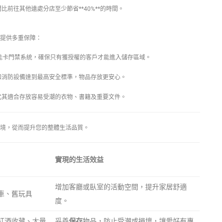
比前往其他遠處分店至少節省**40%**的時間。
提供多重保障：
能卡門禁系統，確保只有獲授權的客戶才能進入儲存區域。
和消防設備達到最高安全標準，物品存放更安心。
尤其適合存放容易受潮的衣物、書籍及重要文件。
境，從而提升您的整體生活品質。
實現的生活效益
增加客廳或臥室的活動空間，提升家居舒適
車、舊玩具
度。
紅酒收藏、大量
妥善
保存
物品，防止受潮或損壞，讓愛好有專