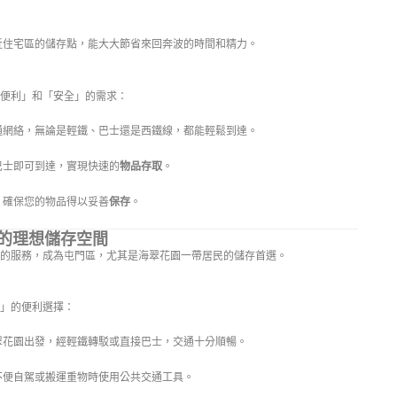
近住宅區的儲存點，能大大節省來回奔波的時間和精力。
便利」和「安全」的需求：
通網絡，無論是輕鐵、巴士還是西鐵線，都能輕鬆到達。
巴士即可到達，實現快速的
物品存取
。
，確保您的物品得以妥善
保存
。
的理想儲存空間
準的服務，成為屯門區，尤其是海翠花園一帶居民的儲存首選。
」的便利選擇：
翠花園出發，經輕鐵轉駁或直接巴士，交通十分順暢。
不便自駕或搬運重物時使用公共交通工具。