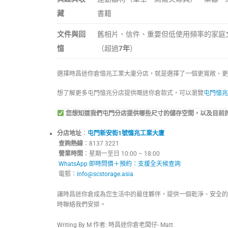
藏
書籍
文件與回
舊相片、信件、重要但低使用頻率的家庭
憶
（超過
7年
）
選擇時昌迷你倉憶兆工業大廈分店，就是選擇了一個更寬敞、更
想了解更多屯門憶兆分店提供嘅迷你倉款式，可以瀏覽
屯門憶兆
您想知道我們屯門分店提供哪些尺寸的儲存空間，以及目前
分店地址
：
屯門新安街1號憶兆工業大廈
查詢熱線
：8137 3221
營業時間
：星期一至日 10:00
WhatsApp 即時問價＋預約：支援全天候查詢
電郵：
info@scstorage.asia
讓時昌迷你倉成為您生活中的最佳夥伴，提供一個乾淨、安全的
時聯絡我們安排。
Writing By M 作者: 時昌迷你倉老闆仔- Matt