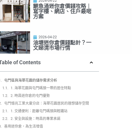
2026-04-22
鰂魚涌迷你倉價錢攻略｜
寫字樓、網店、住戶最啱
方案
2026-04-22
油塘迷你倉價錢點計？一
文睇清市場行情
Table of Contents
屯門區與海翠花園的儲存需求分析
1. 海翠花園與屯門碼頭一帶的居住特點
2. 時昌迷你倉的屯門優勢
屯門憶兆工業大廈分店：海翠花園居民的理想儲存空間
1. 交通便利：距離屯門碼頭與輕鐵站
2. 安全與設施：時昌的專業承諾
善用迷你倉，為生活增值