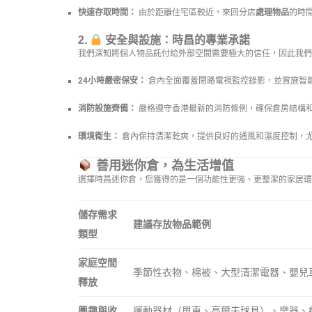
快速存取時間：
由於距離住宅區較近，來回分店
處理物品
的時間
2.
安全與設施：時昌的專業承諾
我們深知將個人物品託付給外部空間需要極大的信任，因此我們
24小時嚴密保安：
倉內全面覆蓋閉路電視監控錄影，並實施智
消防設施齊備：
嚴格遵守香港最新的消防條例，確保倉房結構
環境衛生：
倉內保持清潔乾爽，提供良好的通風和濕度控制，
善用迷你倉，為生活增值
選擇時昌迷你倉，您獲得的是一個功能性更強、更整潔的家居環
儲存需求
建議存放物品範例
類型
家庭空間
季節性衣物、棉被、大型清潔電器、嬰兒
釋放
興趣與收
運動器材（單車、高爾夫球具）、樂器、