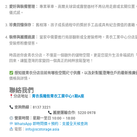
愛好與裝備管理：
專業單車、高爾夫球袋或露營器材不再佔用走廊或玄關位置
儀式感。
珍貴回憶保存：
舊相簿、孩子成長過程中的獎狀手工品或具有紀念價值的書籍
裝修與搬遷過渡：
當家中需要進行局部翻新或全屋裝修時，青衣工業中心分店
受裝修粉塵侵害。
時昌迷你倉青衣分店，不僅是一個額外的儲物空間，更是您提升生活幸福感的
回來，讓藍澄灣的家變回一個真正的純粹放鬆聖地！
想知道青衣分店目前有哪些空間尺寸供應，以及針對藍澄灣住戶的最新推廣
價格與詳情。
聯絡我們
分店地址：
青衣長隆街青衣工業中心1期A座
查詢熱線：8137
搬屋運輸合作: 5220 0978
營業時間：星期一至日 10:00 – 18:00
WhatsApp 即時問價＋預約：支援全天候查詢
電郵：
info@scstorage.asia