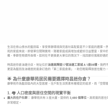
生活在依山傍水的藍田區，享受寧靜環境與完善社區配套是不少家庭的選擇。
苑的家庭來說，即使單位間隔實用，隨著家庭成員增加或愛好日益豐富，家中
備、季節性物資所吞噬。如何在不更換更大單位的情況下，找回那份寬敞舒適
時昌迷你倉油塘分店，地址位於
油塘高輝道17號油塘工業城 A 1座08樓
。我們
更是為藍田及油塘居民度身訂造的「第二家庭倉庫」，助您輕鬆釋放居住壓力
🌟 為什麼康華苑居民需要選擇時昌迷你倉？
康華苑作為藍田區內的大型居屋，住戶對生活質素有著穩定的追求，而「空間
1. 🏘️
人口密度與居住空間的現實平衡
龐大的住戶社群：
康華苑共有 3 座大廈，提供約
3,480 個單位
。高密度的居住
非常穩定。