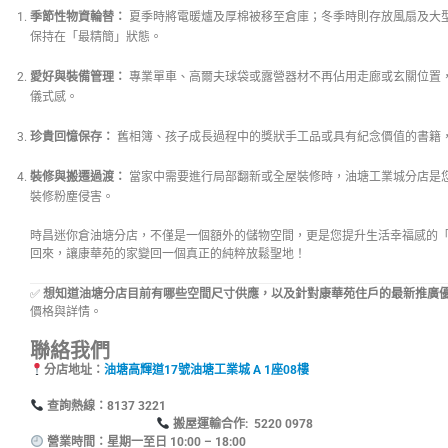
季節性物資輪替：
夏季時將電暖爐及厚棉被移至倉庫；冬季時則存放風扇及大
保持在「最精簡」狀態。
愛好與裝備管理：
專業單車、高爾夫球袋或露營器材不再佔用走廊或玄關位置
儀式感。
珍貴回憶保存：
舊相簿、孩子成長過程中的獎狀手工品或具有紀念價值的書籍
裝修與搬遷過渡：
當家中需要進行局部翻新或全屋裝修時，油塘工業城分店是
裝修粉塵侵害。
時昌迷你倉油塘分店，不僅是一個額外的儲物空間，更是您提升生活幸福感的
回來，讓康華苑的家變回一個真正的純粹放鬆聖地！
✅
想知道油塘分店目前有哪些空間尺寸供應，以及針對康華苑住戶的最新推廣
價格與詳情。
聯絡我們
分店地址：
油塘高輝道17號油塘工業城 A 1座08樓
查詢熱線：8137
搬屋運輸合作: 5220 0978
營業時間：星期一至日 10:00 – 18:00