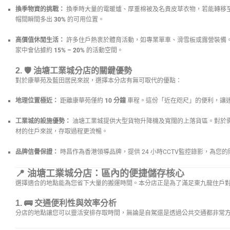
換季物資的挑戰：
換季時大量的電暖爐、厚重棉被及名貴皮草衣物，若能轉移
帽間瞬間多出
30%
的可用位置。
高價值休閒生活：
許多住戶熱衷於體育活動，如專業單車、滑雪板或露營裝備
家中會佔據約
15% – 20%
的活動空間。
2. 🛡️
油塘工業城分店的關鍵優勢
對於康華苑及藍田居民來說，選擇本分店有無可取代的優點：
地理位置極近：
距離康華苑僅約
10 分鐘
車程。這份「近在咫尺」的便利，讓
工業城的設施優勢：
油塘工業城提供大型貨物升降機及寬闊的上落貨區。對於
材的住戶來說，存取過程更流暢。
品牌信譽保證：
時昌作為香港領導品牌，提供 24 小時CCTV監控錄影，為您
📍 油塘工業城分店：區內的便捷儲存核心
選擇適合的地點能為您省下大量的搬運時間。本分店正是為了滿足東九龍住戶
1. 🚌
交通便利性與效率分析
分店的地點讓您可以靈活安排存取時間，無論是自駕還是透過公共交通都非常