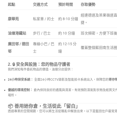
起點
交通方式
預計時間
存取優勢
經連德道及茶果嶺道
康華苑
私家車 / 的士
約 8-10 分鐘
捷。
油塘港鐵站
步行 / 巴士
約 10 分鐘
班次頻密，方便下班
廣田邨 / 德田
專線小巴 / 巴
約 12-15 分
覆蓋整個藍田南生活
邨
士
鐘
2. 🔒
安全與設施：您的物品守護者
我們深知每件委託物品的價值，油塘分店提供：
24小時保安系統：
全面24小時CCTV錄影及智能拍卡系統出入，保障您的
寄存
優越的環境控制：
倉內保持良好的通風與清潔，有效預防濕氣對衣物及紙質文
場所。
📦 善用迷你倉，生活從此「留白」
透過專業的空間規劃，您可以將生活從雜亂中解放出來。以下是藍田住戶最常