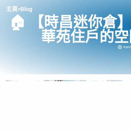
主頁
>
Blog
🏠 【時昌迷你倉
華苑住戶的空
Ken