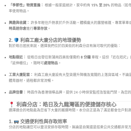
「季節性」物資重擔：
根據一般家庭統計，家中約有
15% 至 20%
的物品（如
率使用物品。
興趣與收藏：
許多年輕住戶熱衷於戶外活動。體積龐大的露營帳篷、專業單車
時昌迷你倉
進行
專業存放
。
2.
利森工廠大廈分店的地理優勢
對於皓日居民來說，選擇我們位於四美街的利森分店有無可取代的優點：
地點極近：
從皓日出發往新蒲崗四美街僅需約
8 分鐘
車程。這份「近在咫尺」
「延伸櫃位」，隨時可
處理物品
。
工業大廈配套：
利森工廠大廈設有大型貨運升降機及寬闊的上落貨區域。不論
體育器材，過程都非常流暢。
品牌信譽：
時昌作為香港領導品牌，提供 24 小時保安監控及智能門禁，為您
利森分店：皓日及九龍灣區的便捷儲存核心
選擇適合的地點能為您省下大量的搬運時間。本分店正是為了滿足都會住戶對
1.
交通便利性與存取效率
分店的地點讓您可以靈活安排存取時間，無論是自駕還是搭乘公共交通都非常