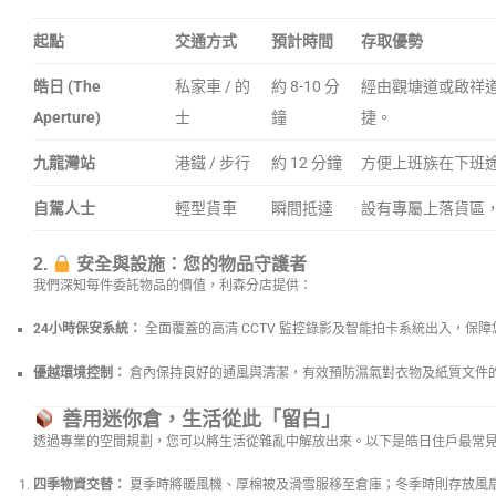
起點
交通方式
預計時間
存取優勢
皓日 (The
私家車 / 的
約 8-10 分
經由觀塘道或啟祥
Aperture)
士
鐘
捷。
九龍灣站
港鐵 / 步行
約 12 分鐘
方便上班族在下班
自駕人士
輕型貨車
瞬間抵達
設有專屬上落貨區
2.
安全與設施：您的物品守護者
我們深知每件委託物品的價值，利森分店提供：
24小時保安系統：
全面覆蓋的高清 CCTV 監控錄影及智能拍卡系統出入，保障
優越環境控制：
倉內保持良好的通風與清潔，有效預防濕氣對衣物及紙質文件
善用迷你倉，生活從此「留白」
透過專業的空間規劃，您可以將生活從雜亂中解放出來。以下是皓日住戶最常
四季物資交替：
夏季時將暖風機、厚棉被及滑雪服移至倉庫；冬季時則存放風