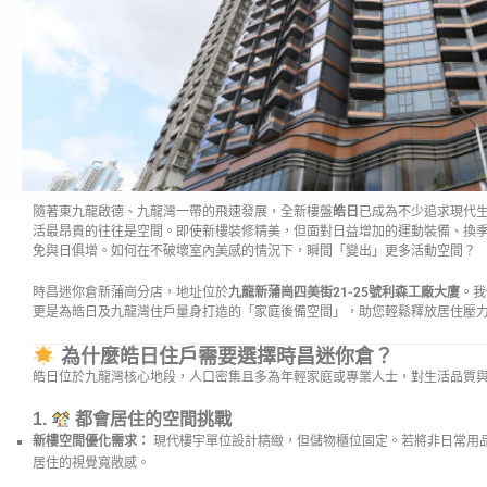
隨著東九龍啟德、九龍灣一帶的飛速發展，全新樓盤
皓日
已成為不少追求現代
活最昂貴的往往是空間。即使新樓裝修精美，但面對日益增加的運動裝備、換
免與日俱增。如何在不破壞室內美感的情況下，瞬間「變出」更多活動空間？
時昌迷你倉新蒲崗分店，地址位於
九龍新蒲崗四美街21-25號利森工廠大廈
。我
更是為皓日及九龍灣住戶量身打造的「家庭後備空間」，助您輕鬆釋放居住壓
為什麼皓日住戶需要選擇時昌迷你倉？
皓日位於九龍灣核心地段，人口密集且多為年輕家庭或專業人士，對生活品質
1.
都會居住的空間挑戰
新樓空間優化需求：
現代樓宇單位設計精緻，但儲物櫃位固定。若將非日常用
居住的視覺寬敞感。