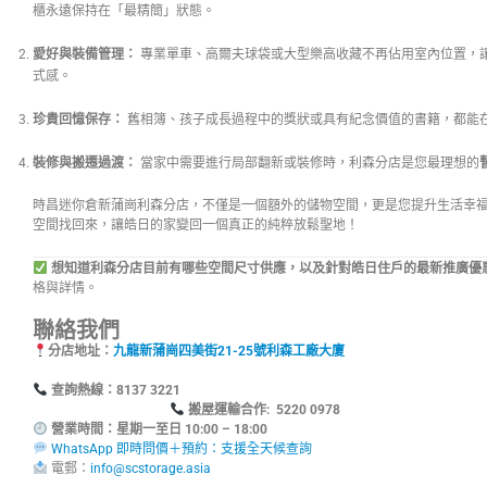
櫃永遠保持在「最精簡」狀態。
愛好與裝備管理：
專業單車、高爾夫球袋或大型樂高收藏不再佔用室內位置，
式感。
珍貴回憶保存：
舊相簿、孩子成長過程中的獎狀或具有紀念價值的書籍，都能
裝修與搬遷過渡：
當家中需要進行局部翻新或裝修時，利森分店是您最理想的
時昌迷你倉新蒲崗利森分店，不僅是一個額外的儲物空間，更是您提升生活幸
空間找回來，讓皓日的家變回一個真正的純粹放鬆聖地！
想知道利森分店目前有哪些空間尺寸供應，以及針對皓日住戶的最新推廣優
格與詳情。
聯絡我們
分店地址：
九龍新蒲崗四美街21-25號利森工廠大廈
查詢熱線：8137
搬屋運輸合作: 5220 0978
營業時間：星期一至日 10:00 – 18:00
WhatsApp 即時問價＋預約：支援全天候查詢
電郵：
info@scstorage.asia