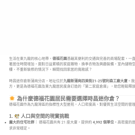
生活在東九龍的核心地帶，
德福花園
憑藉其便利的交通與完善的商場配套，一
著居住時間增加，面對日益累積的家庭雜物、換季衣物及興趣裝備，室內儲物
樓、不重新裝修的情況下，瞬間找回家居的寬敞感？
時昌迷你倉新蒲崗分店，地址位於
九龍新蒲崗四美街21-25號利森工廠大廈
。我
方，更是為德福花園及東九龍居民度身訂造的「第二家庭倉庫」，助您輕鬆釋
為什麼德福花園居民需要選擇時昌迷你倉？
德福花園作為九龍灣區的指標性大型屋苑，人口密度高，對優質生活空間的管
1.
人口與空間的現實挑戰
龐大的住宅社群：
德福花園共有 21 座大廈，提供約
4,992 個單位
。高密度的
求非常穩定。