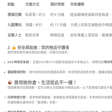
起點
交通方式
預計時間
存取優勢
德福花園
私家車 / 的士
約 8 分鐘
經由觀塘道或啟祥道直達
九龍灣站
港鐵 / 步行
約 12 分鐘
方便上班族在通勤途中順
自駕人士
輕型貨車
瞬間抵達
設有專屬上落貨區，搬運
2.
安全與設施：您的物品守護者
我們深知每件委託物品的價值，利森分店提供：
24小時保安系統：
全面24小時CCTV錄影及智能拍卡系統出入，保障您的
寄存
優越環境控制：
倉內保持良好的通風與清潔，有效預防濕氣對衣物、書籍或電
善用迷你倉，生活從此不一樣！
透過專業的空間規劃，您可以將生活從雜亂中解放出來。以下是德福花園住戶
四季物資交替：
夏季時將電暖爐、厚棉被及滑雪服移至倉庫；冬季時則存放電
的儲物櫃永遠保持在「最清簡」狀態。