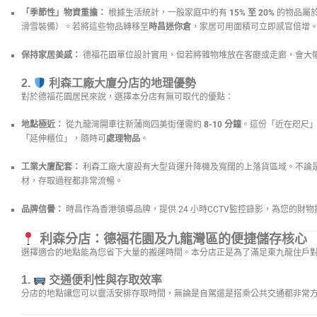
「季節性」物資重擔：
根據生活統計，一般家庭中約有
15% 至 20%
的物品屬
滑雪裝備）。若將這些物品轉移至
時昌迷你倉
，家居可用面積可立即感官倍增
保持家居美感：
德福花園單位設計實用，但若將雜物堆放在客廳或走廊，會大
2.
利森工廠大廈分店的地理優勢
對於德福花園居民來說，選擇本分店有無可取代的優點：
地點極近：
從九龍灣開車往新蒲崗四美街僅需約
8-10 分鐘
。這份「近在咫尺
「延伸櫃位」，隨時可
處理物品
。
工業大廈配套：
利森工廠大廈設有大型貨運升降機及寬闊的上落貨區域。不論
材，存取過程都非常流暢。
品牌信譽：
時昌作為香港領導品牌，提供 24 小時CCTV監控錄影，為您的財
利森分店：德福花園及九龍灣區的便捷儲存核心
選擇適合的地點能為您省下大量的搬運時間。本分店正是為了滿足東九龍住戶
1.
交通便利性與存取效率
分店的地點讓您可以靈活安排存取時間，無論是自駕還是搭乘公共交通都非常