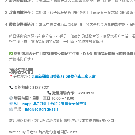
愛好裝備管理：
專業單車、高爾夫球袋或露營器材不再佔用走廊位置，讓家居
珍貴回憶保存：
舊相簿、孩子成長過程中的獎狀手工品或具有紀念價值的書籍
裝修與搬遷過渡：
當家中需要進行局部翻新時，分店是您最理想的
暫存
站，保
時昌迷你倉新蒲崗利森分店，不僅是一個額外的儲物空間，更是您提升生活幸
空間找回來，讓德福花園的家變回一個真正的純粹放鬆聖地！
想知道利森分店目前有哪些空間尺寸供應，以及針對德福花園居民的最新推
新價格與詳情。
聯絡我們
分店地址：
九龍新蒲崗四美街21-25號利森工廠大廈
查詢熱線：8137
搬屋運輸合作: 5220 0978
營業時間：星期一至日 10:00 – 18:00
WhatsApp 即時問價＋預約：支援全天候查詢
電郵：
info@scstorage.asia
歡迎聯絡我們，讓我們協助你發掘屬於你家庭或業務的最理想空間。
Writing By 作者M: 時昌迷你倉老闆仔- Matt