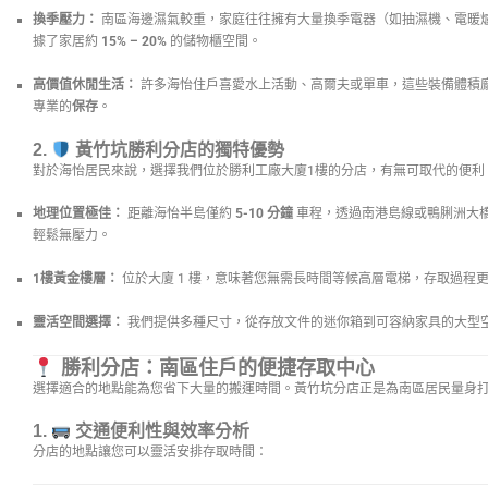
換季壓力：
南區海邊濕氣較重，家庭往往擁有大量換季電器（如抽濕機、電暖
據了家居約
15% – 20%
的儲物櫃空間。
高價值休閒生活：
許多海怡住戶喜愛水上活動、高爾夫或單車，這些裝備體積
專業的
保存
。
2.
黃竹坑勝利分店的獨特優勢
對於海怡居民來說，選擇我們位於勝利工廠大廈1樓的分店，有無可取代的便利
地理位置極佳：
距離海怡半島僅約
5-10 分鐘
車程，透過南港島線或鴨脷洲大
輕鬆無壓力。
1樓黃金樓層：
位於大廈 1 樓，意味著您無需長時間等候高層電梯，存取過程
靈活空間選擇：
我們提供多種尺寸，從存放文件的迷你箱到可容納家具的大型
勝利分店：南區住戶的便捷存取中心
選擇適合的地點能為您省下大量的搬運時間。黃竹坑分店正是為南區居民量身
1.
交通便利性與效率分析
分店的地點讓您可以靈活安排存取時間：