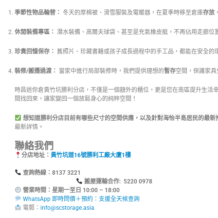
季節性物品輪替：
冬天的厚棉被、滑雪服裝及電暖器，在夏季時移至倉庫
存放
休閒裝備專區：
潛水裝備、高爾夫球袋、甚至是充氣橡皮艇，不再佔用走廊位
珍貴回憶保存：
舊照片、珍藏書籍或孩子成長過程中的手工品，都能在安全的
裝修/搬遷過渡：
當家中進行局部裝修時，我們提供理想的
暫存
空間，保護家具
時昌迷你倉黃竹坑勝利分店，不僅是一個額外的櫃位，更是您在南區提升生活
間找回來，讓家變回一個放鬆身心的純粹空間！
想知道勝利分店目前有哪些尺寸的空間供應，以及針對海怡半島居民的最新
最新詳情。
聯絡我們
分店地址：
黃竹坑道16號勝利工廠大廈1樓
查詢熱線：8137
搬屋運輸合作: 5220 0978
營業時間：星期一至日 10:00 – 18:00
WhatsApp 即時問價＋預約：支援全天候查詢
電郵：
info@scstorage.asia