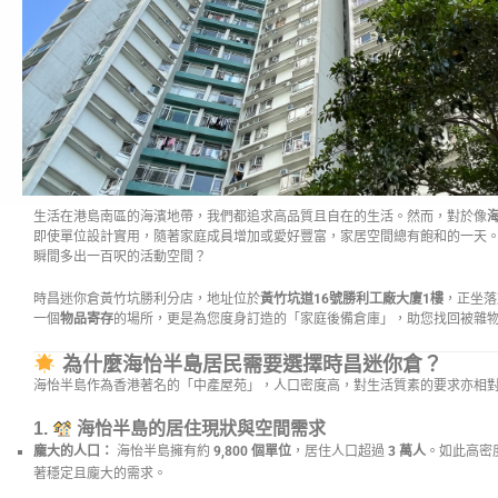
生活在港島南區的海濱地帶，我們都追求高品質且自在的生活。然而，對於像
即使單位設計實用，隨著家庭成員增加或愛好豐富，家居空間總有飽和的一天
瞬間多出一百呎的活動空間？
時昌迷你倉黃竹坑勝利分店，地址位於
黃竹坑道16號勝利工廠大廈1樓
，正坐落
一個
物品寄存
的場所，更是為您度身訂造的「家庭後備倉庫」，助您找回被雜
為什麼海怡半島居民需要選擇時昌迷你倉？
海怡半島作為香港著名的「中產屋苑」，人口密度高，對生活質素的要求亦相
1.
海怡半島的居住現狀與空間需求
龐大的人口：
海怡半島擁有約
9,800 個單位
，居住人口超過
3 萬人
。如此高密
著穩定且龐大的需求。