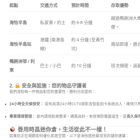
起點
交通方式
預計時間
存取優勢
越過鴨脷洲大
海怡半島
私家車 / 的士
約 6-8 分鐘
便。
港鐵 (南港島
約 4 分鐘 (至黃竹
海怡半島站
兩站即達，適
線)
坑)
鴨脷洲邨 / 利
巴士 / 小巴
約 10 分鐘
班次頻密，涵
東
2.
安全與設施：您的物品守護者
我們深知每一件物品對您的重要性，勝利分店提供：
24小時全天候保安：
設有高清24小時CCTV錄影及智能拍卡系統出入，確保只
專業環境管理：
倉內環境乾爽整潔，通風良好，有效預防霉菌滋生，是
長久保
善用時昌迷你倉，生活從此不一樣！
如果您正在規劃如何優化家居空間，以下是海怡居民最常見的儲存建議：