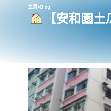
主頁
>
Blog
【安和園土