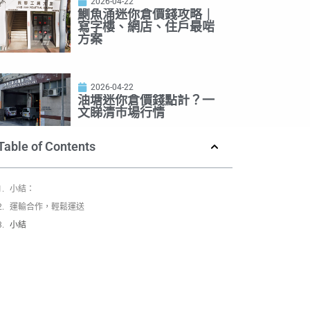
2026-04-22
鰂魚涌迷你倉價錢攻略｜
寫字樓、網店、住戶最啱
方案
2026-04-22
油塘迷你倉價錢點計？一
文睇清市場行情
Table of Contents
小結：
運輸合作，輕鬆運送
小結