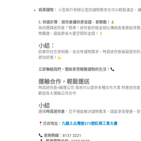
商業儲物：
小型商戶和辦公室的儲物需求也可以輕鬆滿足，讓
5. 快速計算：迷你倉讓你更省錢、更輕鬆！
為何選擇迷你倉？簡單！迷你倉的租金相比傳統倉庫更經濟實
物難題，還能節省大量空間和金錢！
小結：
如果你住在安和園，並且有儲物需求，時昌迷你倉無疑是你的
更加舒適！
立即聯絡我們，開始享受輕鬆儲物的生活！
運輸合作，輕鬆運送
時昌迷你倉×搬運公司 我地可以提供多種合作方案 特惠迷你
歡迎各大運輸公司合作
小結
選擇
時昌迷你倉
，您不僅能解決儲物需求，還能享受便捷、安
分店地址：
九龍土瓜灣道373號紅棉工業大廈
查詢熱線：8