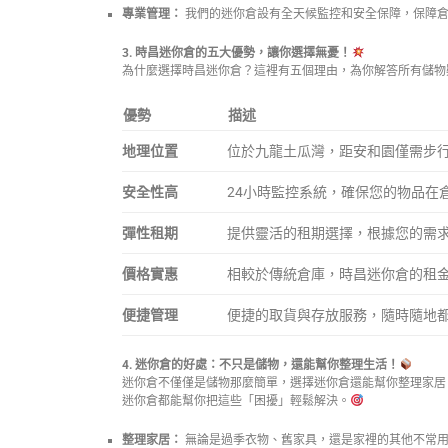
專業管理：
我們的迷你倉設有全天候監控和安全保障，保障
3. 時昌迷你倉的五大優勢，讓你選擇無憂！
為什麼選擇時昌迷你倉？這裡有五個理由，為你解答所有儲物
優勢
描述
地理位置
位於九龍土瓜灣，距安和園僅需步行
安全性高
24小時監控系統，確保您的物品在
彈性租期
提供靈活的租期選擇，根據您的需
價格實惠
相較於傳統倉庫，時昌迷你倉的租
便捷管理
便捷的取貨與存放服務，隨時隨地
4. 迷你倉的好處：不只是儲物，還能幫你整理生活！
迷你倉不僅僅是儲物那麼簡單，選擇迷你倉還能幫你整理家居
迷你倉都能幫你把這些「困擾」輕鬆解決。
整理家居：
無論是過季衣物、舊家具，還是家裡的其他不常用