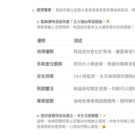
經濟實惠：
租迷你倉比起租大倉庫或者買更多嘅收納家具，絕
3. 點解揀時昌迷你倉？五大理由唔容錯過！
唔使再擔心空間唔夠，時昌迷你倉有五大優勢等住你來選擇！
優勢
描述
地理優勢
時昌迷你倉位於柴灣，離愛東邨
多款倉位選擇
唔同大小嘅倉庫，根據你嘅需求
安全保障
24小時監控，全天候保障你嘅物
租期靈活
無論係短期定長期，你都可以隨
專業服務
我哋有專業嘅服務團隊，隨時解
4. 迷你倉幫你收拾屋企，令生活更輕鬆！
話晒，收納問題唔單止影響到你嘅屋企環境，仲會令你嘅心情
居環境即刻整齊啲，心情自然開心啲啦！