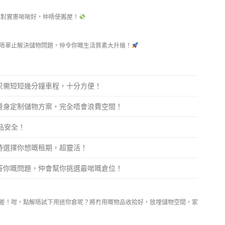
對實惠啱啱好，仲唔使搬屋！
唔單止解決儲物問題，仲令你嘅生活質素大升級！
只需短短幾分鐘車程，十分方便！
量身定制儲物方案，完全唔會浪費空間！
品安全！
時選擇你想嘅租期，超靈活！
答你嘅問題，仲會幫你挑選最啱嘅倉位！
差！咁，點解唔試下用迷你倉呢？將冇用嘅物品收拾好，放埋儲物空間，家