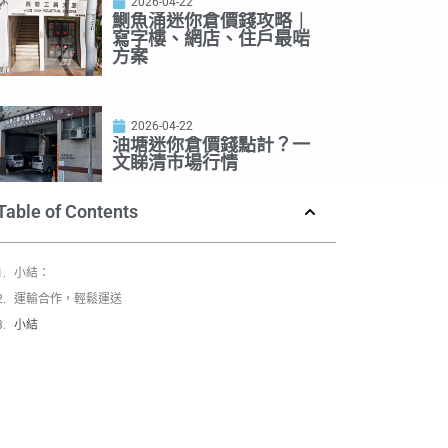
2026-04-22
鰂魚涌迷你倉價錢攻略｜
寫字樓、網店、住戶最啱
方案
2026-04-22
油塘迷你倉價錢點計？一
文睇清市場行情
Table of Contents
小結：
運輸合作，輕鬆運送
小結