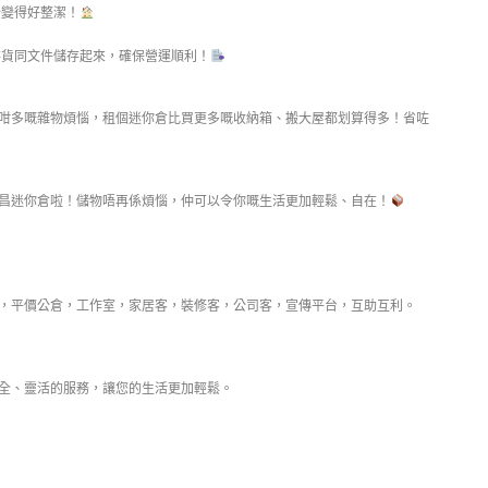
企變得好整潔！
貨同文件儲存起來，確保營運順利！
咁多嘅雜物煩惱，租個迷你倉比買更多嘅收納箱、搬大屋都划算得多！省咗
昌迷你倉啦！儲物唔再係煩惱，仲可以令你嘅生活更加輕鬆、自在！
倉，平價公倉，工作室，家居客，裝修客，公司客，宣傳平台，互助互利。
全、靈活的服務，讓您的生活更加輕鬆。
137 3221