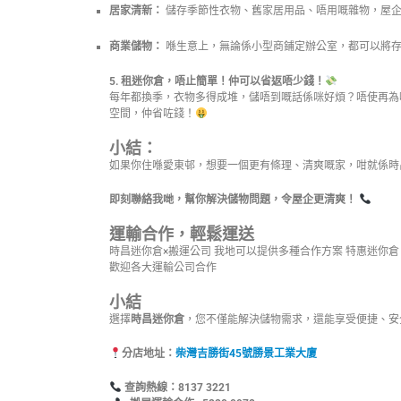
居家清新：
儲存季節性衣物、舊家居用品、唔用嘅雜物，屋
商業儲物：
喺生意上，無論係小型商鋪定辦公室，都可以將存
5. 租迷你倉，唔止簡單！仲可以省返唔少錢！
每年都換季，衣物多得成堆，儲唔到嘅話係咪好煩？唔使再為
空間，仲省咗錢！
小結：
如果你住喺愛東邨，想要一個更有條理、清爽嘅家，咁就係時
即刻聯絡我哋，幫你解決儲物問題，令屋企更清爽！
運輸合作，輕鬆運送
時昌迷你倉×搬運公司 我地可以提供多種合作方案 特惠迷你
歡迎各大運輸公司合作
小結
選擇
時昌迷你倉
，您不僅能解決儲物需求，還能享受便捷、安
分店地址：
柴灣吉勝街45號勝景工業大廈
查詢熱線：8