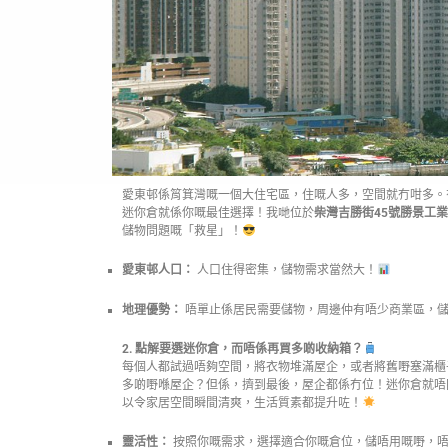
愛東邨係筲箕灣嘅一個大住宅區，住嘅人多，空間就冇咁多。
迷你倉就係你嘅最佳選擇！我哋位於
柴灣吉勝街45號勝景工
儲物問題嘅「救星」！
愛東邨人口：
人口住得密集，儲物需求當然大！
地理優勢：
唔單止係居民需要儲物，周邊仲有唔少商業區，
2. 點解要選迷你倉，而唔係再買多啲收納箱？
每個人都試過唔夠空間，將衣物堆滿屋企，或者將舊嘢塞滿櫃
多啲嘢喺屋企？但係，擠到最後，屋企都係冇位！迷你倉就唔
以令家居空間瞬間清爽，生活質素都提升咗！
靈活性：
按照你嘅需求，選擇適合你嘅倉位，儲唔用嘅嘢，