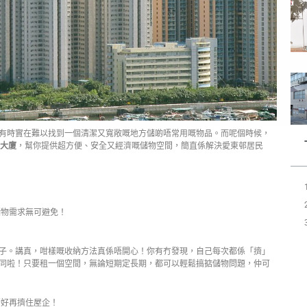
有時實在難以找到一個清潔又寬敞嘅地方儲啲唔常用嘅物品。而呢個時候，
業大廈
，幫你提供超方便、安全又經濟嘅儲物空間，簡直係解決愛東邨居民
儲物需求無可避免！
子。講真，咁樣嘅收納方法真係唔開心！你有冇發現，自己每次都係「擠」
同啦！只要租一個空間，無論短期定長期，都可以輕鬆搞掂儲物問題，仲可
唔好再擠住屋企！