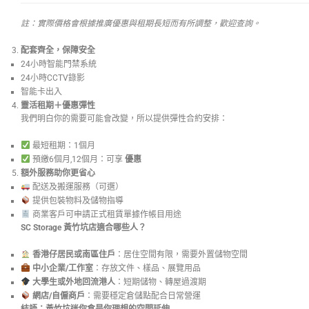
註：實際價格會根據推廣優惠與租期長短而有所調整，歡迎查詢。
配套齊全，保障安全
24小時智能門禁系統
24小時CCTV錄影
智能卡出入
靈活租期＋優惠彈性
我們明白你的需要可能會改變，所以提供彈性合約安排：
最短租期：1個月
預繳6個月,12個月：可享
優惠
額外服務助你更省心
配送及搬運服務（可選）
提供包裝物料及儲物指導
商業客戶可申請正式租賃單據作帳目用途
SC Storage
黃竹坑店適合哪些人？
香港仔居民或南區住戶
：居住空間有限，需要外置儲物空間
中小企業
/
工作室
：存放文件、樣品、展覽用品
大學生或外地回流港人
：短期儲物、轉屋過渡期
網店
/
自僱商戶
：需要穩定倉儲點配合日常營運