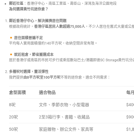
鄰近社區
：香港仔中心、南區工業區、壽臣山、深灣及海洋公園地段
為何選擇黃竹坑迷你倉？
鄰近香港仔中心，解決擁擠居住問題
根據政府統計，
香港仔區居民人數超過
75,000
人
，不少人居住在舊式大廈或公
居住面積普遍不足
平均每人實用面積僅約140平方呎，收納空間非常有限。
就近租倉，節省搬運成本
居於香港仔或南區的市民可步行或乘搭數站巴士/港鐵即達SC Storage黃竹坑分
多種呎吋選擇，靈活彈性
我們提供
由
8
平方呎至
100
平方呎
不等的迷你倉，適合不同需求：
倉型面積
適合物品
每
8呎
文件、季節衣物、小型電器
$40
20呎
2至3箱行李、書籍、收藏品
$90
50呎
家庭雜物、辦公文件、家具等
$1,