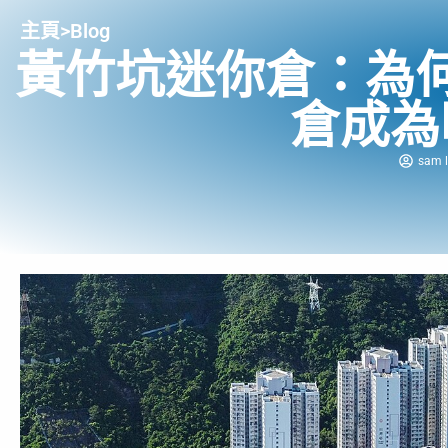
主頁
>
Blog
黃竹坑迷你倉：為
倉成為
sam l