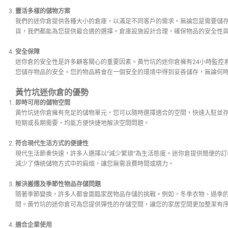
靈活多樣的儲物方案
我們的迷你倉提供各種大小的倉庫，以滿足不同客戶的需求。無論您是需要儲
貨，我們都能為您提供最合適的選擇。倉庫設施設計合理，確保物品的安全性
安全保障
迷你倉的安全性是許多顧客關心的重要因素。黃竹坑的迷你倉擁有24小時監控
您儲存物品的安全。您的物品將會在一個安全的環境中得到妥善儲存，無論何
黃竹坑迷你倉的優勢
即時可用的儲物空間
黃竹坑迷你倉擁有充足的儲物單元，您可以隨時選擇適合的空間，快速入駐並
短期或長期需要，均能方便快捷地解決空間問題。
符合現代生活方式的便捷性
現代生活節奏快速，許多人選擇以“減少繁瑣”為生活態度。迷你倉提供簡便的
減少了傳統儲物方式中的麻煩，讓您無需浪費時間或精力。
解決搬遷及季節性物品存儲問題
隨著季節變換，許多人都會面臨家居物品存儲的挑戰。例如，冬季衣物、過季
間。黃竹坑的迷你倉可為您提供彈性的存儲空間，讓您的家居空間更加整潔有
適合企業使用