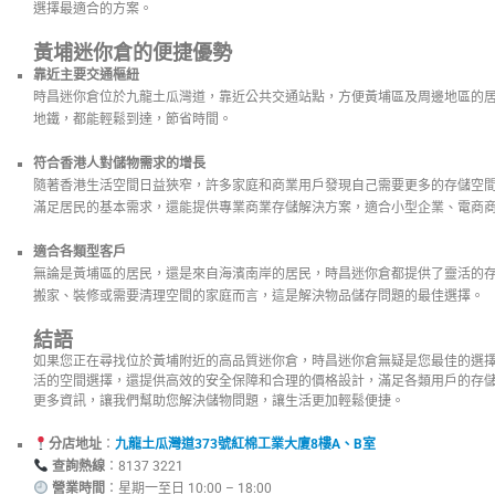
選擇最適合的方案。
黃埔迷你倉的便捷優勢
靠近主要交通樞紐
時昌迷你倉位於九龍土瓜灣道，靠近公共交通站點，方便黃埔區及周邊地區的
地鐵，都能輕鬆到達，節省時間。
符合香港人對儲物需求的增長
隨著香港生活空間日益狹窄，許多家庭和商業用戶發現自己需要更多的存儲空
滿足居民的基本需求，還能提供專業商業存儲解決方案，適合小型企業、電商
適合各類型客戶
無論是黃埔區的居民，還是來自海濱南岸的居民，時昌迷你倉都提供了靈活的
搬家、裝修或需要清理空間的家庭而言，這是解決物品儲存問題的最佳選擇。
結語
如果您正在尋找位於黃埔附近的高品質迷你倉，時昌迷你倉無疑是您最佳的選
活的空間選擇，還提供高效的安全保障和合理的價格設計，滿足各類用戶的存
更多資訊，讓我們幫助您解決儲物問題，讓生活更加輕鬆便捷。
分店地址
：
九龍土瓜灣道373號紅棉工業大廈8樓A、B室
查詢熱線
：8137 3221
營業時間
：星期一至日 10:00 – 