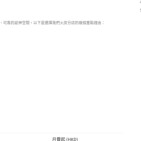
、可靠的延伸空間。以下是選擇我們火炭分店的幾個重點理由：
月費起 (HKD)