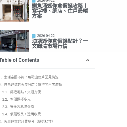
2026-04-22
鰂魚涌迷你倉價錢攻略｜
寫字樓、網店、住戶最啱
方案
2026-04-22
油塘迷你倉價錢點計？一
文睇清市場行情
Table of Contents
生活空間不夠？馬鞍山住戶常見情況
時昌迷你倉火炭分店：讓空間再次流動
鄰近地點，交通方便
空間選擇多元
安全及私隱保障
價錢親民，透明收費
火炭迷你倉月費參考（精選尺寸）