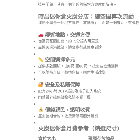
這些問題，其實一個靠近的儲物方案就能解決。
時昌迷你倉火炭分店：讓空間再次流動
我們不單是一個地方讓你「放低嘢」，而是一個靈活、有彈性
鄰近地點，交通方便
從富安花園出發，約15分鐘內可直達
靠近火炭港鐵站，適合步行或駕車到達
空間選擇多元
提供多款面積，由8呎²至80呎²，按需要靈活選擇
可以隨時升級／轉換倉位，應付生活改變
安全及私隱保障
設有24小時CCTV錄影及電子出入系統
門禁設計確保儲物私隱不受干擾
價錢親民，透明收費
無需長期合約，收費清晰無額外雜費
火炭迷你倉月費參考（精選尺寸）
倉位大小
建議存放物品