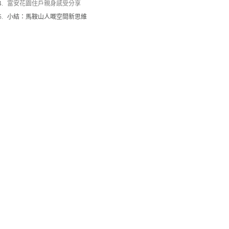
富安花園住戶親身感受分享
小結：馬鞍山人嘅空間新思維