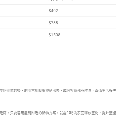
$402
$788
$1508
炭個迷你倉後，啲唔常用嘅嘢擺晒出去，成個客廳都寬敞咗，真係生活好咗
走廊。只要善用屋苑附近的儲物方案，就能即時為家庭釋放空間，提升整體