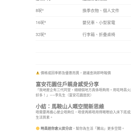
8呎²
換季衣物、個人文件
16呎²
嬰兒車、小型家電
32呎²
行李箱、折疊桌椅
價格或因季節及優惠而異，建議查詢即時報價
富安花園住戶親身感受分享
「我哋屋企有三代同堂，細細個地方真係唔夠用。用咗時昌火
好多！」——李先生（富安花園居民）
小結：馬鞍山人嘅空間新思維
唔需要再擔心屋企唔夠位，唔使再將唔用得嘅嘢迫入床下底或
生活質素。
時昌迷你倉火炭分店
，幫你為生活「騰出」更多空間。