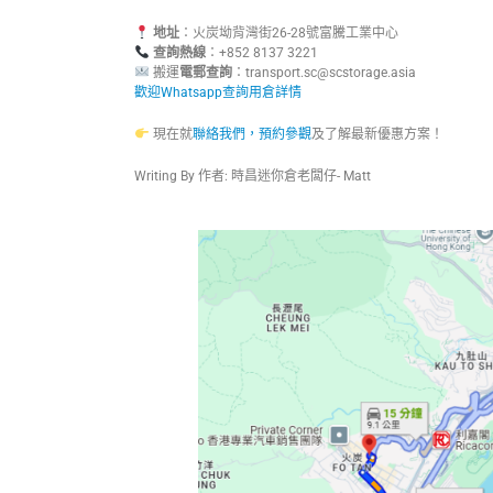
地址
：火炭坳背灣街26-28號富騰工業中心
查詢熱線
：+852 8137 3221
搬運
電郵查詢
：
transport.sc@scstorage.asia
歡迎Whatsapp查詢用倉詳情
現在就
聯絡我們，預約參觀
及了解最新優惠方案！
Writing By 作者: 時昌迷你倉老闆仔- Matt