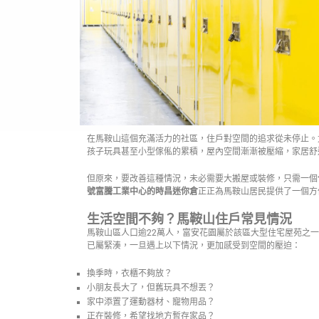
在馬鞍山這個充滿活力的社區，住戶對空間的追求從未停止。
孩子玩具甚至小型傢俬的累積，屋內空間漸漸被壓縮，家居舒
但原來，要改善這種情況，未必需要大搬屋或裝修，只需一個
號富騰工業中心的時昌迷你倉
正正為馬鞍山居民提供了一個方
生活空間不夠？馬鞍山住戶常見情況
馬鞍山區人口逾22萬人，富安花園屬於該區大型住宅屋苑之一
已屬緊湊，一旦遇上以下情況，更加感受到空間的壓迫：
換季時，衣櫃不夠放？
小朋友長大了，但舊玩具不想丟？
家中添置了運動器材、寵物用品？
正在裝修，希望找地方暫存家品？