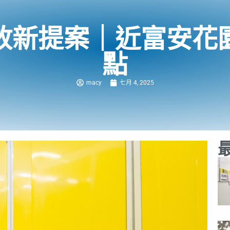
放新提案｜近富安花
點
macy
七月 4, 2025