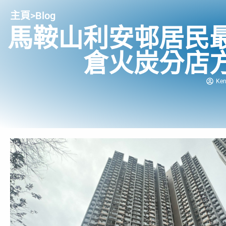
主頁
>
Blog
馬鞍山利安邨居民
倉火炭分店
Ke