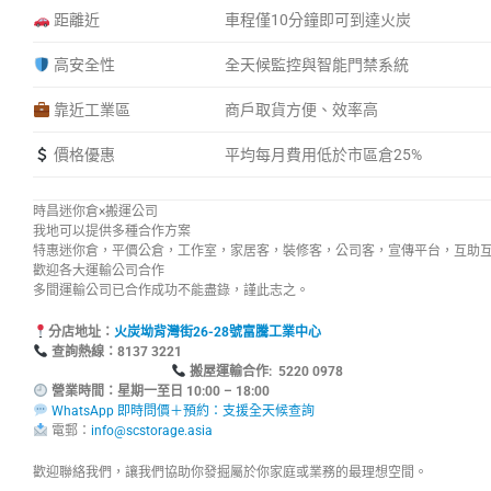
距離近
車程僅10分鐘即可到達火炭
高安全性
全天候監控與智能門禁系統
靠近工業區
商戶取貨方便、效率高
價格優惠
平均每月費用低於市區倉25%
時昌迷你倉×搬運公司
我地可以提供多種合作方案
特惠迷你倉，平價公倉，工作室，家居客，裝修客，公司客，宣傳平台，互助
歡迎各大運輸公司合作
多間運輸公司已合作成功不能盡錄，謹此志之。
分店地址：
火炭坳背灣街26-28號富騰工業中心
查詢熱線：8137
搬屋運輸合作: 5220 0978
營業時間：星期一至日 10:00 – 18:00
WhatsApp 即時問價＋預約：支援全天候查詢
電郵：
info@scstorage.asia
歡迎聯絡我們，讓我們協助你發掘屬於你家庭或業務的最理想空間。