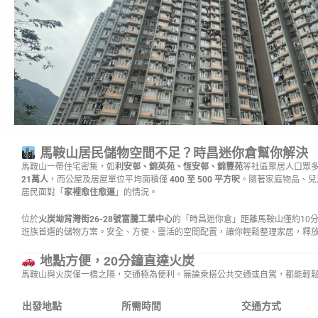
馬鞍山居民儲物空間不足？時昌迷你倉幫你解決
馬鞍山一帶住宅密集，如
利安邨、錦英苑、恆安邨、錦豐苑
等社區聚居人口眾
21萬人
，而公屋及居屋單位平均面積僅
400 至 500 平方呎
。隨著家庭物品、兒
居民面對「
家裡愈住愈逼
」的情況。
位於
火炭坳背灣街26-28號富騰工業中心
的「時昌迷你倉」距離馬鞍山僅約10
班族首選的儲物方案。安全、方便、靈活的空間配置，讓你輕鬆整理家居，釋
地點方便，20分鐘直達火炭
馬鞍山與火炭僅一橋之隔，交通極為便利。無論乘搭公共交通或自駕，都能輕
出發地點
所需時間
交通方式