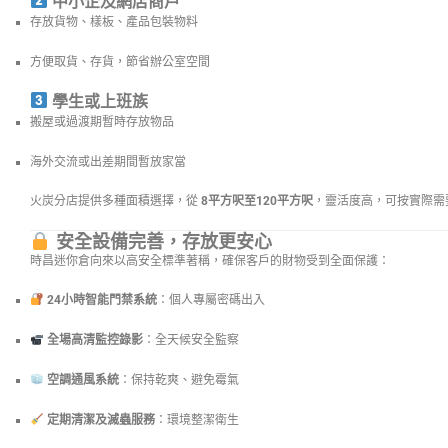
中小企及網店商戶
存放貨物、樣板、產品包裝物料
方便取貨、存貨，節省辦公室空間
學生或上班族
搬屋或過渡期暫時存放物品
海外交流或出差期間暫放家當
火炭分店提供多種面積選擇，從
8平方呎至120平方呎
，靈活度高，可按實際需
安全設備完善，存放更安心
時昌迷你倉向來以高安全標準著稱，確保客戶的財物受到全面保護：
24小時智能門禁系統
：個人專屬密碼出入
全場高清監控錄影
：全天候安全監察
空調通風系統
：保持乾爽、避免霉氣
定期清潔及滅蟲服務
：環境整潔衛生