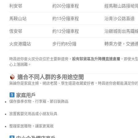
利安邨
約20分鐘車程
經馬鞍山路接坳
馬鞍山站
約15分鐘車程
沿青沙公路直達
恆安邨
約12分鐘車程
沿銀城街出馬鐵
火炭港鐵站
步行約8分鐘
轉乘方便，交通
時昌迷你倉火炭分店位於主要幹道旁，
設有卸貨區及升降機直達倉層
，即使大
心上落困難。
適合不同人群的多用途空間
無論你是家庭主婦、網店老闆、學生還是收藏愛好者，時昌迷你倉都能滿足你
家庭用戶
儲存換季衣物、行李箱、節日裝飾品
放置舊嬰兒用品或小朋友玩具
整理家居雜物，讓家更寬敞