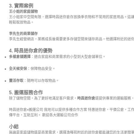
3. 實際案例
王小姐的家庭儲物
王小姐家中空間有限，選擇時昌迷你倉存放換季衣物和不常用的家居用品。這
輕鬆取放物品。
李先生的商業儲存
李先生經營網店，業務成長後需要更多存儲空間來儲存商品。他選擇附近的迷
4. 時昌迷你倉的優勢
多樣倉儲選擇
：適合家庭和商業需求的小型到大型倉儲單位。
全天候安保
：保障物品安全。
靈活存取
：隨時可以存取物品。
5. 搬運服務合作
除了儲物空間，為了更好地滿足客戶需求，
時昌迷你倉
還提供專業的運輸服務
時昌迷你倉×搬運公司 我地可以提供多種合作方案 特惠迷你倉，平價公倉，工
傳平台，互助互利。 歡迎各大運輸公司合作
小結
無論是家庭儲物還是商業需求，選擇漁暉苑附近的迷你倉都能讓您的生活更簡