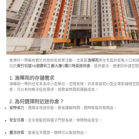
香港仔一帶擁有繁忙的居民和商業活動，尤其是
漁暉苑
等住宅區的密集人口和
位於
黃竹坑道16號勝利工廠大廈1樓
的
時昌迷你倉
，提供靈活、便捷的存儲空間
1. 漁暉苑的存儲需求
漁暉苑一帶的住宅多為中小型單位，空間有限，許多家庭和小型企業對儲物空
倉，可以有效解決這些需求，並節省時間和運輸成本。
2. 為何選擇附近迷你倉？
省時省力
：選擇本地迷你倉，節省運輸時間，隨時輕鬆存取物品。
安全可靠
：全天候監控與電子門禁系統，保障物品安全。
靈活存取
：倉庫全天開放，隨時可以取放物品。