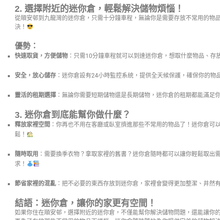
2.
選擇附近的迷你倉，輕鬆解決儲物煩惱！
從順安邨到九龍灣的迷你倉，只需十分鐘車程，無論你是需要存放不常用的物
決！
優勢：
快速取貨，方便儲物
：只需10分鐘車程就可以到達迷你倉，想取什麼物品、存
安全，放心儲存
：迷你倉設有24小時監控系統，提供全天候保護，確保你的物
靈活的租期選擇
：無論你需要短期儲物還是長期儲物，迷你倉的租期都能滿足
3.
迷你倉到底能幫你做什麼？
釋放家裡空間
：你再也不用在客廳或臥室擠進那些不常用的物品了！迷你倉可
鬆！
隨時取用
：需要換季衣物？拿取家裡的舊書？迷你倉隨時都可以讓你輕鬆取出
求！
節省家裡的混亂
：把不必要的東西存放到迷你倉，家裡會變得更加整潔、井然
結語：迷你倉，讓你的家更有空間！
如果你住在順安邨，選擇附近的迷你倉，不僅能幫你解決儲物問題，還能讓你