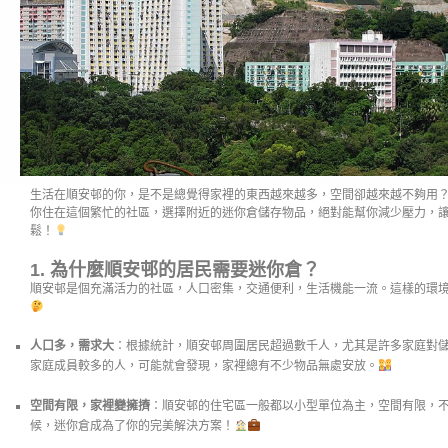
生活在順安邨的你，是不是總覺得家裡的東西越來越多，空間卻越來越不夠用
你住在這個繁忙的社區，選擇附近的迷你倉儲存物品，絕對能幫你減少壓力，
鬆！
1.
為什麼順安邨的居民需要迷你倉？
順安邨是個充滿活力的社區，人口密集，交通便利，生活機能一流。這樣的環
人口多，需求大
：根據統計，順安邨周圍居民超過數千人，尤其是許多家庭對
家庭成員較多的人，可能就會發現，家裡總有不少物品無處安放。
空間有限，家裡變擁擠
：順安邨的住宅區一般都以小型單位為主，空間有限，
候，迷你倉成為了你的完美解決方案！