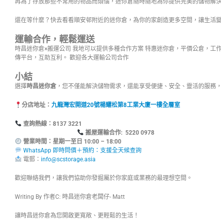
再為了存放那些不常用的物品而煩惱，迷你倉隨時隨地為你提供完美的儲物解
還在等什麼？快去看看順安邨附近的迷你倉，為你的家創造更多空間，讓生活
運輸合作，輕鬆運送
時昌迷你倉×搬運公司 我地可以提供多種合作方案 特惠迷你倉，平價公倉，工
傳平台，互助互利。 歡迎各大運輸公司合作
小結
選擇
時昌迷你倉
，您不僅能解決儲物需求，還能享受便捷、安全、靈活的服務
分店地址：
九龍灣宏開道20號楊耀松第8工業大廈一樓全層室
查詢熱線：8137
搬屋運輸合作: 5220 0978
營業時間：星期一至日 10:00 – 18:00
WhatsApp 即時問價＋預約：支援全天候查詢
電郵：
info@scstorage.asia
歡迎聯絡我們，讓我們協助你發掘屬於你家庭或業務的最理想空間。
Writing By 作者C: 時昌迷你倉老闆仔- Matt
讓時昌迷你倉為您開啟更寬敞、更輕鬆的生活！