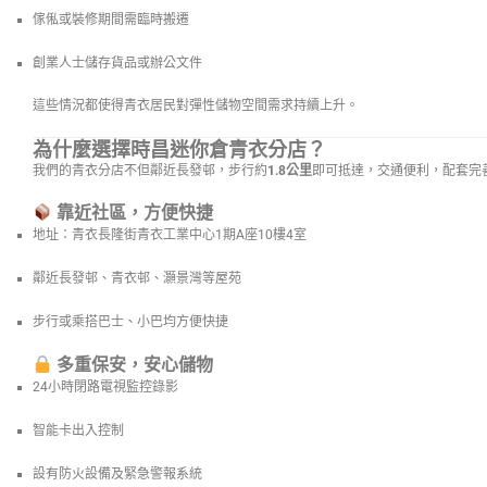
傢俬或裝修期間需臨時搬遷
創業人士儲存貨品或辦公文件
這些情況都使得青衣居民對彈性儲物空間需求持續上升。
為什麼選擇時昌迷你倉青衣分店？
我們的青衣分店不但鄰近長發邨，步行約
1.8公里
即可抵達，交通便利，配套完
靠近社區，方便快捷
地址：青衣長隆街青衣工業中心1期A座10樓4室
鄰近長發邨、青衣邨、灝景灣等屋苑
步行或乘搭巴士、小巴均方便快捷
多重保安，安心儲物
24小時閉路電視監控錄影
智能卡出入控制
設有防火設備及緊急警報系統