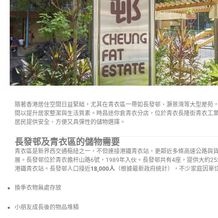
隨著香港居住空間日益緊絀，尤其在青衣區一帶如長發邨、灝景灣等大型屋苑
間以提升居家整潔與生活質素。時昌迷你倉青衣分店，位於青衣長隆街青衣工業中
居民提供安全、方便又具彈性的儲物選擇。
長發邨及青衣區的儲物需要
青衣區是新界西交通樞紐之一，不但連接港鐵青衣站，更鄰近多條高速公路與
展。長發邨位於青衣擔杆山路6號，1989年入伙。長發邨共有4座，提供大約2
港鐵青衣站。長發邨人口接近
18,000人
（根據最新政府統計），不少家庭因單
換季衣物無處存放
小朋友成長後的物品堆積