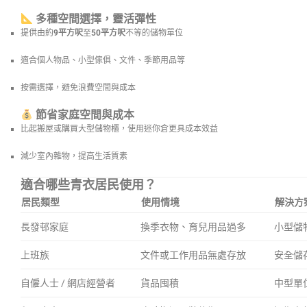
多種空間選擇，靈活彈性
提供由約
9平方呎
至
50平方呎
不等的儲物單位
適合個人物品、小型傢俱、文件、季節用品等
按需選擇，避免浪費空間與成本
節省家庭空間與成本
比起搬屋或購買大型儲物櫃，使用迷你倉更具成本效益
減少室內雜物，提高生活質素
適合哪些青衣居民使用？
居民類型
使用情境
解決方
長發邨家庭
換季衣物、育兒用品過多
小型儲
上班族
文件或工作用品無處存放
安全儲
自僱人士 / 網店經營者
貨品囤積
中型單