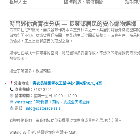
租屋人士
臨時搬遷、裝修期間
短期存
時昌迷你倉青衣分店 — 長發邨居民的安心儲物選擇
青衣區住宅密度高，而長發邨作為本區重要社區之一，其居民對額外儲物空間
儲物空間不但可以節省搬運時間，更能讓生活空間重新整合、清爽有序。時昌
的優勢，正是長發邨居民的理想之選。
如你也在尋找一個可靠的空間，將閒置物品妥善存放，不妨立即考慮我們青衣
敞與整潔。
如需了解更多，歡迎親臨：
分店地址
：
青衣長隆街青衣工業中心1期A座10/F., 4室
查詢熱線
：8137 3221
營業時間
：星期一至日 10:00 – 
WhatsApp 即時問價＋預約：支援全天候查詢
電郵：
info@scstorage.asia
歡迎聯絡我們，讓我們協助你發掘屬於你家庭或業務的最理想空間。
Writing By 作者: 時昌迷你倉老闆仔- Matt