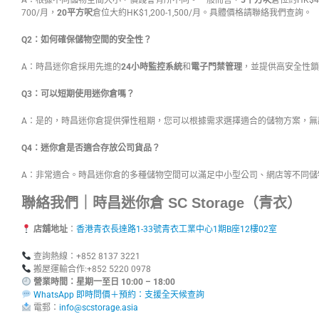
A：根據不同儲物空間大小，價錢會有所不同。一般而言，
5平方呎
倉位約HK$40
700/月，
20平方呎
倉位大約HK$1,200-1,500/月。具體價格請聯絡我們查詢。
Q2：如何確保儲物空間的安全性？
A：時昌迷你倉採用先進的
24小時監控系統
和
電子門禁管理
，並提供高安全性鎖
Q3：可以短期使用迷你倉嗎？
A：是的，時昌迷你倉提供彈性租期，您可以根據需求選擇適合的儲物方案，無
Q4：迷你倉是否適合存放公司貨品？
A：非常適合。時昌迷你倉的多種儲物空間可以滿足中小型公司、網店等不同儲
聯絡我們｜時昌迷你倉 SC Storage（青衣）
店舖地址
：
香港青衣長達路1-33號青衣工業中心1期B座12樓02室
查詢熱線：+852 8137 3221
搬屋運輸合作:+852 5220 0978
營業時間：星期一至日 10:00 – 18:00
WhatsApp 即時問價＋預約：支援全天候查詢
電郵：
info@scstorage.asia