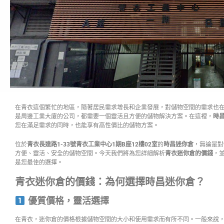
在青衣這個繁忙的地區，隨著居民需求增長和企業發展，對儲物空間的需求也
是周邊工業大廈的公司，都需要一個靈活且方便的儲物解決方案。在這裡，
時
您在滿足需求的同時，也能享有高性價比的儲物方案。
位於
青衣長達路1-33號青衣工業中心1期B座12樓02室
的
時昌迷你倉
，無論是對
方便、靈活、安全的儲物空間。今天我們將為您詳細解析
青衣迷你倉的價錢
，
是您最佳的選擇。
青衣迷你倉的價錢：為何選擇時昌迷你倉？
優質價格，靈活選擇
在青衣，迷你倉的價格根據儲物空間的大小和使用需求而有所不同。一般來說