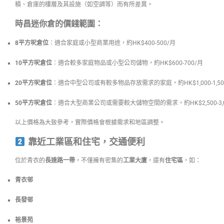
積、倉庫的樓層及其設施（如空調等）而有所差異。
時昌迷你倉
的價錢範圍：
8平方呎倉位
：適合家庭或小型商業用途，約HK$400-500/月
10平方呎倉位
：適合較多家庭物品或小型公司儲物，約HK$600-700/月
20平方呎倉位
：適合中型公司或有較多物品存放需求的家庭，約HK$1,000-1,50
50平方呎倉位
：適合大型商業公司或需要較大儲物空間的需求，約HK$2,500-3,0
以上價格為大致參考，實際價格會根據需求和地區調整。
靠近工業區和住宅，交通便利
位於青衣的
長達路一帶
，不僅擁有密集的
工業大廈
，還有
住宅區
，如：
青衣邨
長發邨
裕景苑