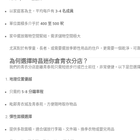
以家庭客為主，平均每戶有
3-4 名成員
單位面積多介乎於
400 至 500 呎
家中擺放雜物空間緊絀，需求儲物空間極大
尤其對於有學童、長者、或需要擺放季節性用品的住戶，更需要一個乾淨、可
為何選擇時昌迷你倉青衣分店？
我們的青衣分店距離青泰苑只需短途步行或巴士前往，非常便捷。以下是您選
地理位置優越
只需約
5-8 分鐘車程
毗鄰青衣城及青泰苑，方便隨時取存物品
彈性面積選擇
提供多款面積，適合儲放行李箱、文件箱、換季衣物或嬰兒用品