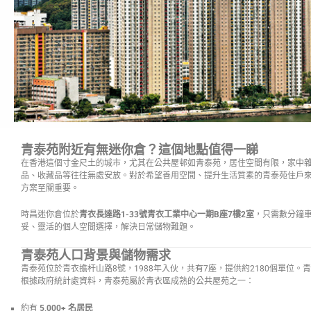
青泰苑附近有無迷你倉？這個地點值得一睇
在香港這個寸金尺土的城市，尤其在公共屋邨如青泰苑，居住空間有限，家中
品、收藏品等往往無處安放。對於希望善用空間、提升生活質素的青泰苑住戶
方案至關重要。
時昌迷你倉位於
青衣長達路1-33號青衣工業中心一期B座7樓2室
，只需數分鐘
妥、靈活的個人空間選擇，解決日常儲物難題。
青泰苑人口背景與儲物需求
青泰苑位於青衣擔杆山路8號，1988年入伙，共有7座，提供約2180個單位
根據政府統計處資料，青泰苑屬於青衣區成熟的公共屋苑之一：
約有
5,000+ 名居民