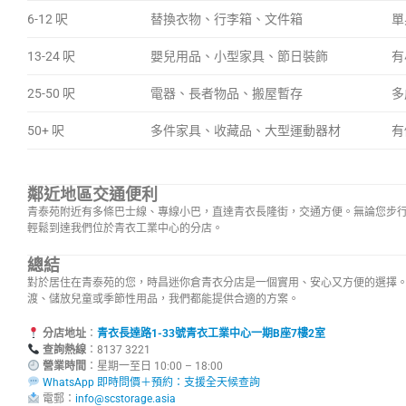
6-12 呎
替換衣物、行李箱、文件箱
單
13-24 呎
嬰兒用品、小型家具、節日裝飾
有
25-50 呎
電器、長者物品、搬屋暫存
多
50+ 呎
多件家具、收藏品、大型運動器材
有
鄰近地區交通便利
青泰苑附近有多條巴士線、專線小巴，直達青衣長隆街，交通方便。無論您步
輕鬆到達我們位於青衣工業中心的分店。
總結
對於居住在青泰苑的您，時昌迷你倉青衣分店是一個實用、安心又方便的選擇
渡、儲放兒童或季節性用品，我們都能提供合適的方案。
分店地址
：
青衣長達路1-33號青衣工業中心一期B座7樓2室
查詢熱線
：8137 3221
營業時間
：星期一至日 10:00 – 
WhatsApp 即時問價＋預約：支援全天候查詢
電郵：
info@scstorage.asia