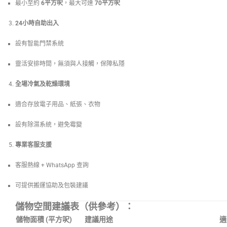
最小至約
6平方呎
，最大可達
70平方呎
24小時自助出入
設有智能門禁系統
靈活安排時間，無須與人接觸，保障私隱
全場冷氣及乾燥環境
適合存放電子用品、紙張、衣物
設有除濕系統，避免霉變
專業客服支援
客服熱線 + WhatsApp 查詢
可提供搬運協助及包裝建議
儲物空間建議表（供參考）：
儲物面積 (平方呎)
建議用途
適