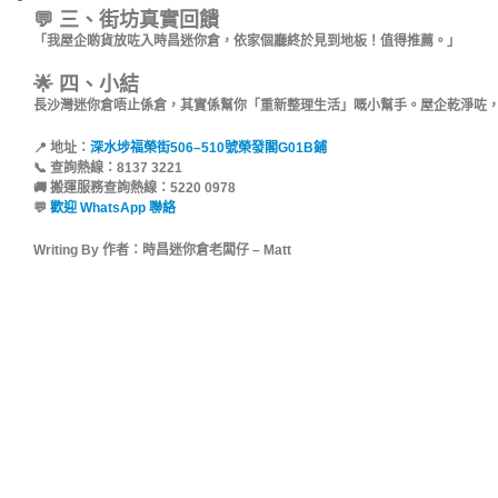
💬 三、街坊真實回饋
「我屋企啲貨放咗入時昌迷你倉，依家個廳終於見到地板！值得推薦。」
🌟 四、小結
長沙灣迷你倉唔止係倉，其實係幫你「重新整理生活」嘅小幫手。屋企乾淨咗
📍 地址：
深水埗福榮街506–510號榮發閣G01B鋪
📞 查詢熱線：8137 3221
🚚 搬運服務查詢熱線：5220 0978
💬
歡迎 WhatsApp 聯絡
Writing By 作者：時昌迷你倉老闆仔 – Matt