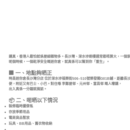
講真，香港人最怕就係屋細雜物多。長沙灣、深水埗啲樓通常都唔算大，一個
呢個時候，一個乾淨安全嘅迷你倉，就真係可以幫到你「重生」。
🏢 一、地點夠晒正
時昌迷你倉長沙灣分店 位於深水埗福榮街506–510號榮發閣G01B鋪，距離
便，附近又有巴士、小巴。對住喺 李鄭屋邨、元州邨、富昌邨 嘅人嚟講，
出入真係一分鐘就搞掂。
📦 二、啱晒以下情況
裝修臨時擺傢俬
存放季節用品
電商貨品暫放
玩具、BB用品、舊衣物收納