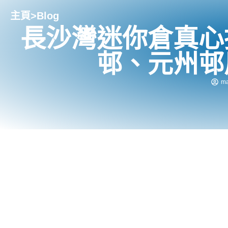
主頁
>
Blog
長沙灣迷你倉真心
邨、元州邨
ma