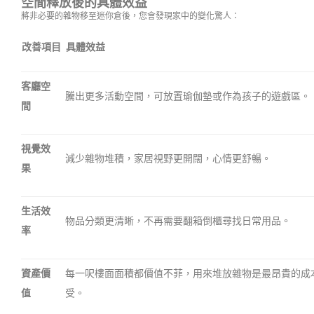
空間釋放後的具體效益
將非必要的雜物移至迷你倉後，您會發現家中的變化驚人：
改善項目
具體效益
客廳空
騰出更多活動空間，可放置瑜伽墊或作為孩子的遊戲區。
間
視覺效
減少雜物堆積，家居視野更開闊，心情更舒暢。
果
生活效
物品分類更清晰，不再需要翻箱倒櫃尋找日常用品。
率
資產價
每一呎樓面面積都價值不菲，用來堆放雜物是最昂貴的成
值
受。