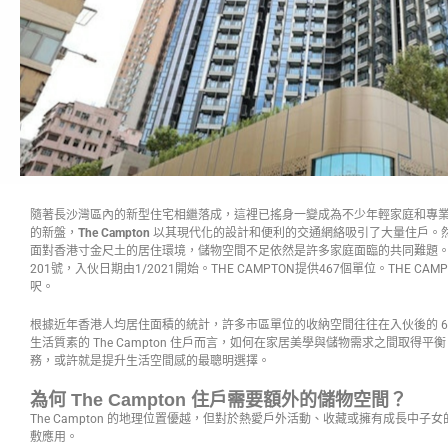
隨著長沙灣區內的新型住宅相繼落成，這裡已搖身一變成為不少年輕家庭和專
的新盤，
The Campton
以其現代化的設計和便利的交通網絡吸引了大量住戶。
面對香港寸金尺土的居住環境，儲物空間不足依然是許多家庭面臨的共同難題。TH
201號，入伙日期由1/2021開始。THE CAMPTON提供467個單位。THE CAM
呎。
根據近年香港人均居住面積的統計，許多市區單位的收納空間往往在入伙後的 6 
生活質素的 The Campton 住戶而言，如何在家居美學與儲物需求之間取得平
務，或許就是提升生活空間感的最聰明選擇。
為何 The Campton 住戶需要額外的儲物空間？
The Campton 的地理位置優越，但對於熱愛戶外活動、收藏或擁有成長中
敷應用。