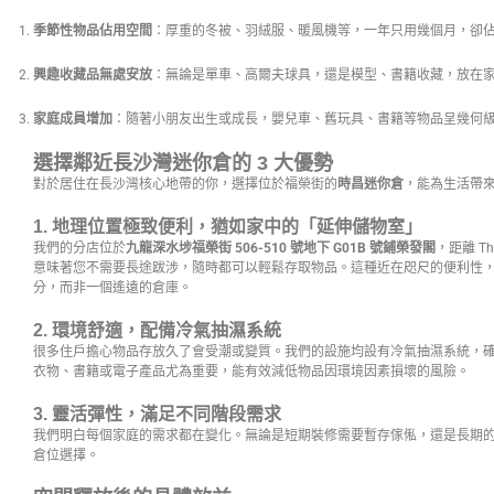
季節性物品佔用空間
：厚重的冬被、羽絨服、暖風機等，一年只用幾個月，卻
興趣收藏品無處安放
：無論是單車、高爾夫球具，還是模型、書籍收藏，放在
家庭成員增加
：隨著小朋友出生或成長，嬰兒車、舊玩具、書籍等物品呈幾何
選擇鄰近長沙灣迷你倉的 3 大優勢
對於居住在長沙灣核心地帶的你，選擇位於福榮街的
時昌迷你倉
，能為生活帶
1. 地理位置極致便利，猶如家中的「延伸儲物室」
我們的分店位於
九龍深水埗福榮街 506-510 號地下 G01B 號鋪榮發閣
，距離 T
意味著您不需要長途跋涉，隨時都可以輕鬆存取物品。這種近在咫尺的便利性
分，而非一個遙遠的倉庫。
2. 環境舒適，配備冷氣抽濕系統
很多住戶擔心物品存放久了會受潮或變質。我們的設施均設有冷氣抽濕系統，
衣物、書籍或電子產品尤為重要，能有效減低物品因環境因素損壞的風險。
3. 靈活彈性，滿足不同階段需求
我們明白每個家庭的需求都在變化。無論是短期裝修需要暫存傢俬，還是長期
倉位選擇。