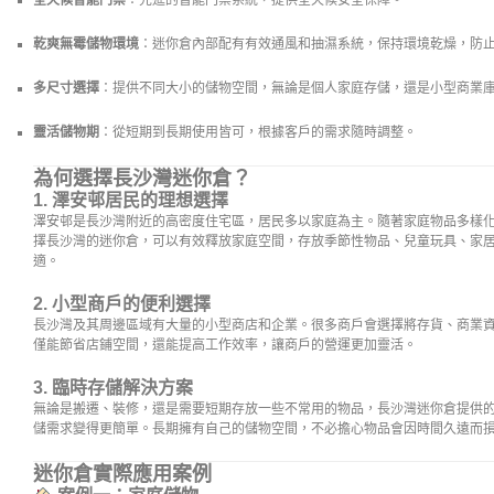
全天候智能門禁
：先進的智能門禁系統，提供全天候安全保障。
乾爽無霉儲物環境
：迷你倉內部配有有效通風和抽濕系統，保持環境乾燥，防
多尺寸選擇
：提供不同大小的儲物空間，無論是個人家庭存儲，還是小型商業
靈活儲物期
：從短期到長期使用皆可，根據客戶的需求隨時調整。
為何選擇長沙灣迷你倉？
1.
澤安邨居民的理想選擇
澤安邨是長沙灣附近的高密度住宅區，居民多以家庭為主。隨著家庭物品多樣
擇長沙灣的迷你倉，可以有效釋放家庭空間，存放季節性物品、兒童玩具、家
適。
2.
小型商戶的便利選擇
長沙灣及其周邊區域有大量的小型商店和企業。很多商戶會選擇將存貨、商業
僅能節省店鋪空間，還能提高工作效率，讓商戶的營運更加靈活。
3.
臨時存儲解決方案
無論是搬遷、裝修，還是需要短期存放一些不常用的物品，長沙灣迷你倉提供
儲需求變得更簡單。長期擁有自己的儲物空間，不必擔心物品會因時間久遠而
迷你倉實際應用案例