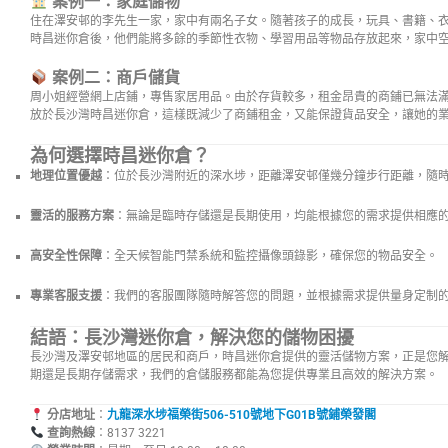
案例一：家庭儲物
住在澤安邨的李先生一家，家中有兩名子女。隨著孩子的成長，玩具、書籍、
時昌迷你倉後，他們能將多餘的季節性衣物、學習用品等物品存放起來，家中
案例二：商戶儲貨
周小姐經營網上店鋪，專售家居用品。由於存貨較多，租金昂貴的商鋪已無法
放於長沙灣時昌迷你倉，這樣既減少了商鋪租金，又能保證貨品安全，讓她的
為何選擇時昌迷你倉？
地理位置優越
：位於長沙灣附近的深水埗，距離澤安邨僅幾分鐘步行距離，隨
靈活的服務方案
：無論是臨時存儲還是長期使用，均能根據您的需求提供相應
高安全性保障
：全天候智能門禁系統和監控攝像頭錄影，確保您的物品安全。
專業客服支援
：我們的客服團隊隨時解答您的問題，並根據需求提供量身定制
結語：長沙灣迷你倉，解決您的儲物困擾
長沙灣及澤安邨地區的居民和商戶，時昌迷你倉提供的靈活儲物方案，正是您
期還是長期存儲需求，我們的倉儲服務都能為您提供專業且高效的解決方案。
分店地址
：
九龍深水埗福榮街506-510號地下G01B號鋪榮發閣
查詢熱線
：8137 3221