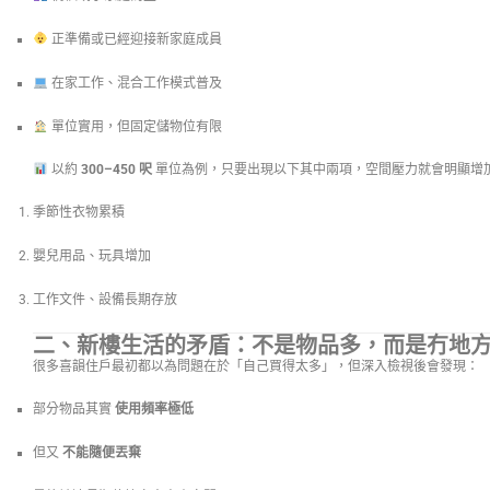
正準備或已經迎接新家庭成員
在家工作、混合工作模式普及
單位實用，但固定儲物位有限
以約
300–450 呎
單位為例，只要出現以下其中兩項，空間壓力就會明顯增
季節性衣物累積
嬰兒用品、玩具增加
工作文件、設備長期存放
二、新樓生活的矛盾：不是物品多，而是冇地
很多喜韻住戶最初都以為問題在於「自己買得太多」，但深入檢視後會發現：
部分物品其實
使用頻率極低
但又
不能隨便丟棄