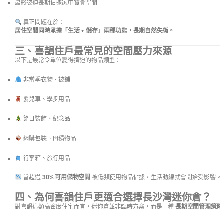
最終被迫長期佔據家中寶貴空間
真正問題在於：
居住空間同時承擔「生活 + 儲存」兩種功能，長期自然失衡。
三、喜韻住戶最常見的空間壓力來源
以下是最常令單位變得擠迫的物品類型：
非當季衣物、被鋪
嬰兒車、學步用品
節日裝飾、紀念品
網購包裝、囤積物品
行李箱、旅行用品
當超過
30% 可用儲物空間
被低頻使用物品佔據，生活動線就會開始受影響
四、為何喜韻住戶更適合選擇長沙灣迷你倉？
對喜韻這類高密度住宅而言，迷你倉並非臨時方案，而是一種
長期空間管理策