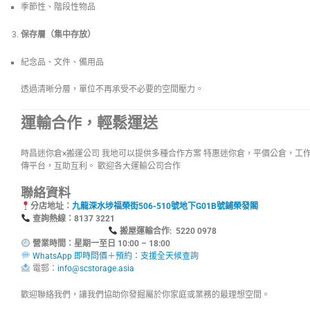
季節性、階段性物品
保存層（集中存放）
紀念品、文件、備用品
透過清晰分層，單位不再承受不必要的空間壓力。
運輸合作，輕鬆運送
時昌迷你倉×搬運公司 我地可以提供多種合作方案 特惠迷你倉，平價公倉，工
傳平台，互助互利。 歡迎各大運輸公司合作
聯絡資料
分店地址：
九龍深水埗福榮街506-510號地下G01B號鋪榮發閣
查詢熱線：8137
搬屋運輸合作: 5220 0978
營業時間：星期一至日 10:00 – 18:00
WhatsApp 即時問價＋預約：支援全天候查詢
電郵：
info@scstorage.asia
歡迎聯絡我們，讓我們協助你發掘屬於你家庭或業務的最理想空間。