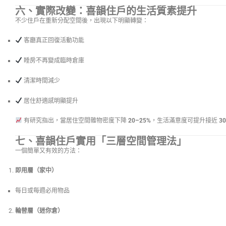
六、實際改變：喜韻住戶的生活質素提升
不少住戶在重新分配空間後，出現以下明顯轉變：
客廳真正回復活動功能
睡房不再變成臨時倉庫
清潔時間減少
居住舒適感明顯提升
有研究指出，當居住空間雜物密度下降
20–25%
，生活滿意度可提升接近
3
七、喜韻住戶實用「三層空間管理法」
一個簡單又有效的方法：
即用層（家中）
每日或每週必用物品
輪替層（迷你倉）