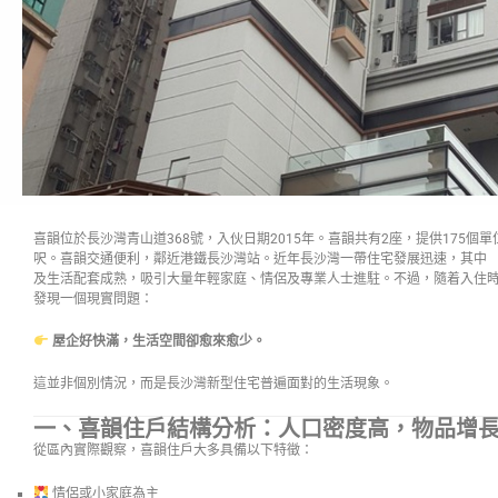
喜韻位於長沙灣青山道368號，入伙日期2015年。喜韻共有2座，提供175個單
呎。喜韻交通便利，鄰近港鐵長沙灣站。近年長沙灣一帶住宅發展迅速，其中
及生活配套成熟，吸引大量年輕家庭、情侶及專業人士進駐。不過，隨着入住
發現一個現實問題：
屋企好快滿，生活空間卻愈來愈少。
這並非個別情況，而是長沙灣新型住宅普遍面對的生活現象。
一、喜韻住戶結構分析：人口密度高，物品增
從區內實際觀察，喜韻住戶大多具備以下特徵：
情侶或小家庭為主