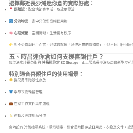
選擇鄰近長沙灣迷你倉的實際好處：
距離近
：配合快節奏生活，取放更靈活
分流物品
：家中只保留高頻使用物
心理減壓
：空間清晰，生活更有秩序
對不少喜韻住戶而言，迷你倉就像「延伸出來的儲物房」，但不佔用任何居
五、時昌迷你倉如何支援喜韻住戶？
位於深水埗福榮街的
時昌迷你倉 SC Storage
，正正服務長沙灣及周邊新型屋苑
特別適合喜韻住戶的使用場景：
嬰兒用品階段性存放
季節衣物輪替管理
在家工作文件集中處理
運動及興趣用品分流
倉內設有 冷氣抽濕系統，環境穩定，適合長時間存放日用品、衣物及文件，讓